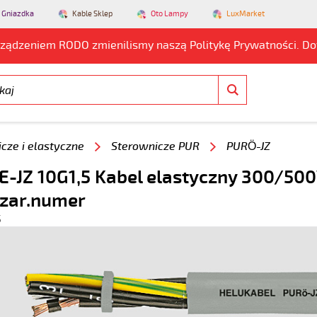
 Gniazdka
Kable Sklep
Oto Lampy
LuxMarket
rządzeniem RODO zmienilismy naszą Politykę Prywatności. D
cze i elastyczne
Sterownicze PUR
PURÖ-JZ
-JZ 10G1,5 Kabel elastyczny 300/500V
czar.numer
5