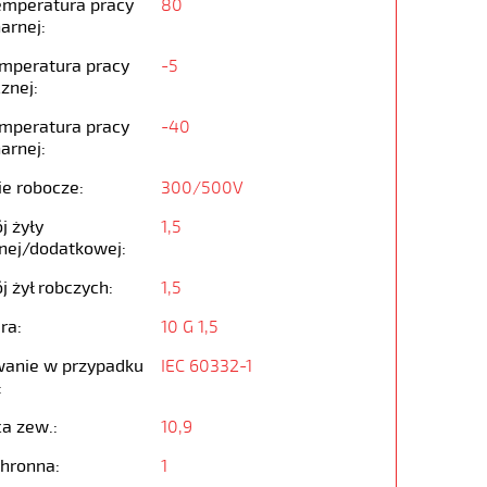
emperatura pracy
80
arnej:
emperatura pracy
-5
znej:
emperatura pracy
-40
arnej:
ie robocze:
300/500V
j żyły
1,5
nej/dodatkowej:
j żył robczych:
1,5
ra:
10 G 1,5
anie w przypadku
IEC 60332-1
:
ca zew.:
10,9
chronna:
1