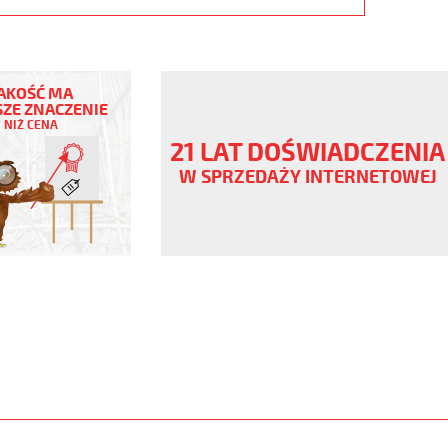
AKOŚĆ MA
ZE ZNACZENIE
NIŻ CENA
ny
21 LAT DOŚWIADCZENIA
V
W SPRZEDAŻY INTERNETOWEJ
.pur
er
www.static.helukabel-
upload/galleries/products/1532-
www.helukabel-
puroe-
l-
ny-