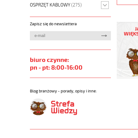
OSPRZĘT KABLOWY
(275)
PUROE-
Zapisz się do newslettera
JZ
J
10G1,5
WIĘKS
Kabel
elastycz
300/500
szary,izol
biuro czynne:
żyły
pn - pt: 8:00-16:00
czar.num
https://
sklep.pl/
PURO-
Blog branżowy - porady, opisy i inne:
JZ.jpg
https://
sklep.pl/
jz-
10g1-
5-
qmmkabe
elastycz