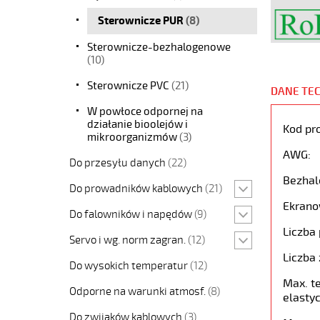
Sterownicze PUR
(8)
Sterownicze-bezhalogenowe
(10)
Sterownicze PVC
(21)
DANE TE
W powłoce odpornej na
działanie bioolejów i
Kod pr
mikroorganizmów
(3)
AWG:
Do przesyłu danych
(22)
Bezhal
Do prowadników kablowych
(21)
Ekrano
Do falowników i napędów
(9)
Liczba 
Servo i wg. norm zagran.
(12)
Liczba 
Do wysokich temperatur
(12)
Max. t
Odporne na warunki atmosf.
(8)
elastyc
Do zwijaków kablowych
(3)