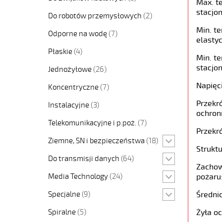
Max. t
stacjon
Do robotów przemysłowych
(2)
Min. t
Odporne na wodę
(7)
elastyc
Płaskie
(4)
Min. t
stacjon
Jednożyłowe
(26)
Napięc
Koncentryczne
(7)
Przekró
Instalacyjne
(3)
ochron
Telekomunikacyjne i p.poż.
(7)
Przekró
Ziemne, SN i bezpieczeństwa
(18)
Struktu
Do transmisji danych
(64)
Zachow
Media Technology
(24)
pożaru
Specjalne
(9)
Średni
Spiralne
(5)
Żyła o