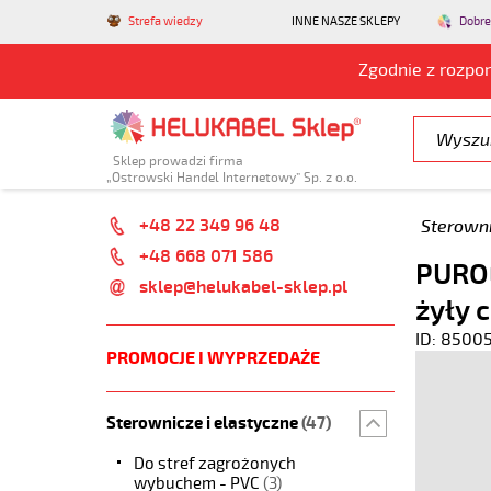
Strefa wiedzy
INNE NASZE SKLEPY
Dobre
Zgodnie z rozpo
Sklep prowadzi firma
„Ostrowski Handel Internetowy” Sp. z o.o.
+48 22 349 96 48
Sterowni
+48 668 071 586
PUROE
sklep@helukabel-sklep.pl
żyły 
ID: 8500
PROMOCJE I WYPRZEDAŻE
Sterownicze i elastyczne
(47)
Do stref zagrożonych
wybuchem - PVC
(3)