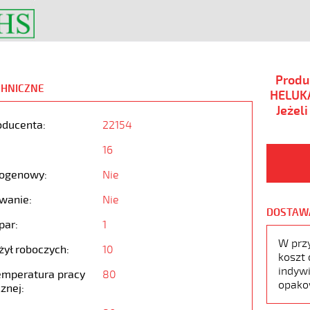
Produ
CHNICZNE
HELUKA
Jeżel
oducenta:
22154
16
ogenowy:
Nie
wanie:
Nie
DOSTAW
par:
1
W prz
żył roboczych:
10
koszt 
indywi
emperatura pracy
80
opako
znej: