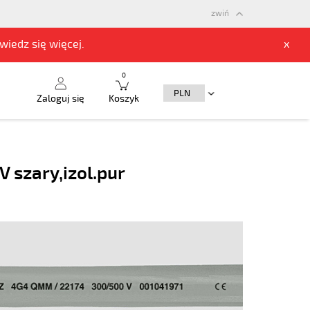
zwiń
owiedz się
więcej.
x
0
Zaloguj się
Koszyk
 szary,izol.pur