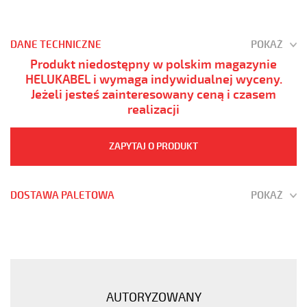
DANE TECHNICZNE
POKAŻ
Produkt niedostępny w polskim magazynie
HELUKABEL i wymaga indywidualnej wyceny.
Jeżeli jesteś zainteresowany ceną i czasem
realizacji
ZAPYTAJ O PRODUKT
DOSTAWA PALETOWA
POKAŻ
PUROE-
JZ
10G0,75
Kabel
elastyczny
AUTORYZOWANY
300/500V