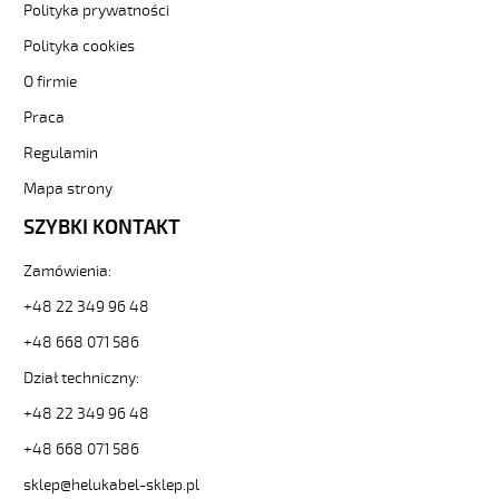
10G0,75
Polityka prywatności
Kabel
Polityka cookies
elastyczny
300/500V
O firmie
szary,izol.pur
żyły
Praca
czar.numer
Regulamin
84973
22122
Mapa strony
zł
SZYBKI KONTAKT
0,00
2026-
08-
Zamówienia:
09T07:54:47+02:00
+48 22 349 96 48
In
stock
+48 668 071 586
PUROE-
Dział techniczny:
OZ
2x0,5
+48 22 349 96 48
Kabel
elastyczny
+48 668 071 586
300/500V
sklep@helukabel-sklep.pl
szary,izol.pur