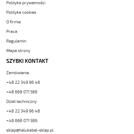
Polityka prywatności
5G2,5
Kabel
Polityka cookies
elastyczny
O firmie
300/500V
izol
Praca
pur,
żyły
Regulamin
kolorowe
Mapa strony
od
Hekulabel
SZYBKI KONTAKT
[kod:
22218].
Zamówienia:
HELUKABEL
https://www.static.helukabel-
+48 22 349 96 48
sklep.pl/upload/galleries/producers/small_
+48 668 071 586
PUR
ŻÓŁTY
Dział techniczny:
5G2,5
+48 22 349 96 48
Kabel
elastyczny
+48 668 071 586
300/500V
izol
sklep@helukabel-sklep.pl