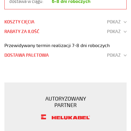
6-8 dni roboczych
dostawa w ciągu:
KOSZTY CIĘCIA
POKAŻ
RABATY ZA ILOŚĆ
POKAŻ
Przewidywany termin realizacji 7-8 dni roboczych
DOSTAWA PALETOWA
POKAŻ
PUR
ŻÓŁTY
5G2,5
Kabel
elastyczny
AUTORYZOWANY
300/500V
PARTNER
izol
pur,
żyły
kolorowe