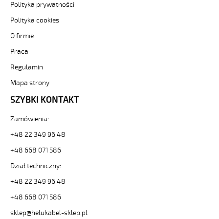
Kabel
Polityka prywatności
elastyczny
Polityka cookies
300/500V
izol
O firmie
pur,
Praca
żyły
kolorowe
Regulamin
85056
22212
Mapa strony
zł
SZYBKI KONTAKT
0,00
2026-
Zamówienia:
08-
09T16:17:06+02:00
+48 22 349 96 48
In
+48 668 071 586
stock
PUR
Dział techniczny:
ŻÓŁTY
2x0,75
+48 22 349 96 48
Kabel
+48 668 071 586
elastyczny
300/500V
sklep@helukabel-sklep.pl