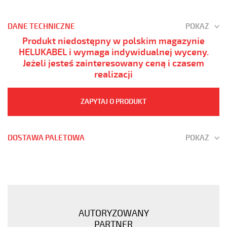
DANE TECHNICZNE
POKAŻ
Produkt niedostępny w polskim magazynie
HELUKABEL i wymaga indywidualnej wyceny.
Jeżeli jesteś zainteresowany ceną i czasem
realizacji
ZAPYTAJ O PRODUKT
DOSTAWA PALETOWA
POKAŻ
PUR
ŻÓŁTY
4G1,5
Kabel
elastyczny
AUTORYZOWANY
300/500V
PARTNER