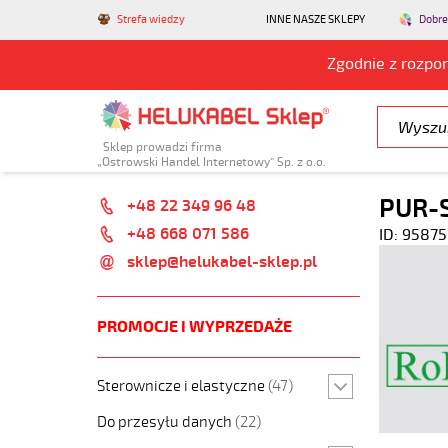
Strefa wiedzy
INNE NASZE SKLEPY
Dobre
Zgodnie z rozpo
Sklep prowadzi firma
„Ostrowski Handel Internetowy” Sp. z o.o.
PUR-S
+48 22 349 96 48
+48 668 071 586
ID: 95875
sklep@helukabel-sklep.pl
PROMOCJE I WYPRZEDAŻE
Sterownicze i elastyczne
(47)
Do przesyłu danych
(22)