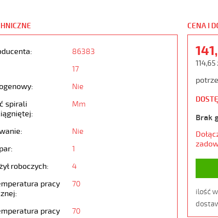
CHNICZNE
CENA I 
141
oducenta:
86383
114,65 
17
potrze
ogenowy:
Nie
DOSTĘ
 spirali
Mm
iągniętej:
Brak 
wanie:
Nie
Dołąc
zadow
par:
1
żył roboczych:
4
emperatura pracy
70
ilość 
znej:
dostaw
emperatura pracy
70