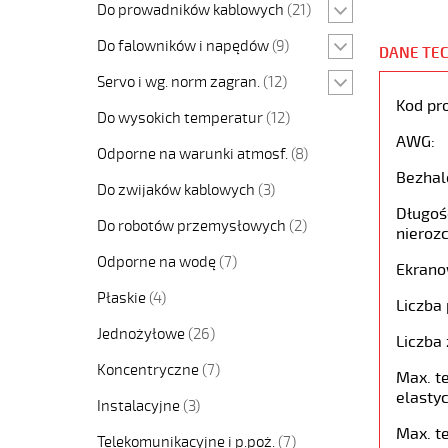
Do prowadników kablowych
(21)
Do falowników i napędów
(9)
DANE TE
Servo i wg. norm zagran.
(12)
Kod pr
Do wysokich temperatur
(12)
AWG:
Odporne na warunki atmosf.
(8)
Bezhal
Do zwijaków kablowych
(3)
Długość
Do robotów przemysłowych
(2)
nierozc
Odporne na wodę
(7)
Ekrano
Płaskie
(4)
Liczba 
Jednożyłowe
(26)
Liczba 
Koncentryczne
(7)
Max. t
elastyc
Instalacyjne
(3)
Max. t
Telekomunikacyjne i p.poż.
(7)