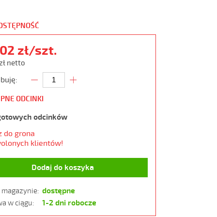
DOSTĘPNOŚĆ
,02 zł/szt.
zł netto
buję:
PNE ODCINKI
gotowych odcinków
z do grona
olonych klientów!
Dodaj do koszyka
dostępne
w magazynie:
1-2 dni robocze
a w ciągu: