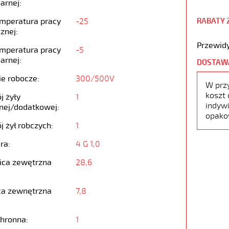
arnej:
emperatura pracy
-25
RABATY 
znej:
Przewidy
emperatura pracy
-5
arnej:
DOSTAW
ie robocze:
300/500V
W prz
koszt 
j żyły
1
indywi
nej/dodatkowej:
opako
j żył robczych:
1
ra:
4 G 1,0
ica zewętrzna
28,6
ca zewnętrzna
7,8
chronna:
1