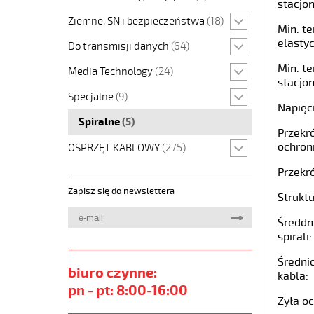
stacjon
Ziemne, SN i bezpieczeństwa
(18)
Min. t
elastyc
Do transmisji danych
(64)
Min. t
Media Technology
(24)
stacjon
Specjalne
(9)
Napięc
Spiralne
(5)
Przekró
ochron
OSPRZĘT KABLOWY
(275)
Przekró
Zapisz się do newslettera
Struktu
Średdn
spirali:
Średni
biuro czynne:
kabla:
pn - pt: 8:00-16:00
Żyła o