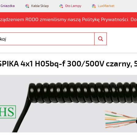
 Gniazdka
Kable Sklep
Oto Lampy
LuxMarket
rządzeniem RODO zmienilismy naszą Politykę Prywatności. D
PIKA 4x1 H05bq-f 300/500V czarny