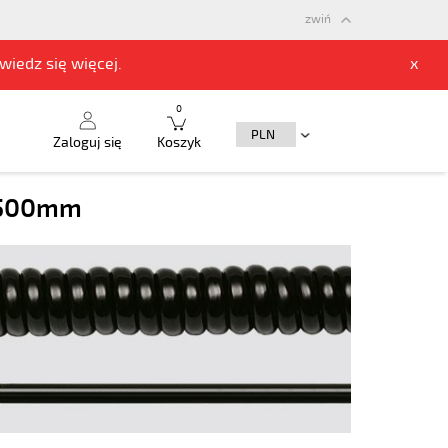
zwiń
owiedz się
więcej.
x
0
Zaloguj się
Koszyk
, 500mm