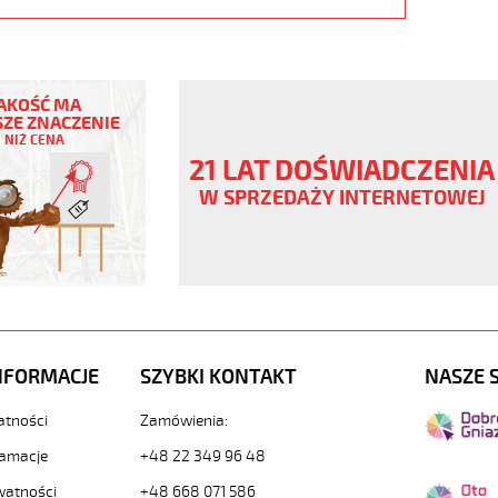
AKOŚĆ MA
ZE ZNACZENIE
NIŻ CENA
21 LAT DOŚWIADCZENIA
V
W SPRZEDAŻY INTERNETOWEJ
www.static.helukabel-
/upload/galleries/products/1300-
y-
NFORMACJE
SZYBKI KONTAKT
NASZE 
g
atności
Zamówienia:
www.helukabel-
pur-
lamacje
+48 22 349 96 48
watności
+48 668 071 586