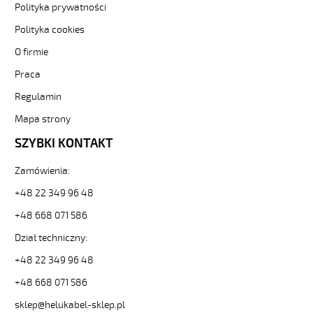
1000mm
Polityka prywatności
od
Hekulabel
Polityka cookies
[kod:
O firmie
86370].
HELUKABEL
Praca
https://www.static.helukabel-
Regulamin
sklep.pl/upload/galleries/producers/small_
PUR-
Mapa strony
SPIKA
2x1
SZYBKI KONTAKT
H05bq-
f
Zamówienia:
300/500V
+48 22 349 96 48
czarny,
1000mm
+48 668 071 586
95871
Dział techniczny:
86370
zł
+48 22 349 96 48
156,54
2026-
+48 668 071 586
08-
sklep@helukabel-sklep.pl
09T16:06:53+02:00