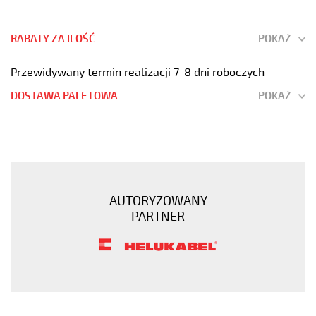
RABATY ZA ILOŚĆ
POKAŻ
Przewidywany termin realizacji 7-8 dni roboczych
DOSTAWA PALETOWA
POKAŻ
PUR-
SPIKA
2x1
H05bq-
f
AUTORYZOWANY
300/500V
PARTNER
czarny,
1000mm
https://www.static.helukabel-
sklep.pl/upload/galleries/products/1300-
Przewody-
spiralne-
w-