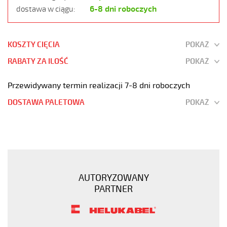
6-8 dni roboczych
dostawa w ciągu:
KOSZTY CIĘCIA
POKAŻ
RABATY ZA ILOŚĆ
POKAŻ
Przewidywany termin realizacji 7-8 dni roboczych
DOSTAWA PALETOWA
POKAŻ
PUR-
JZ
5G2,5
POMARAŃCZOWY
Kabel
AUTORYZOWANY
elastyczny
PARTNER
300/500V
izolacja
pur
https://www.static.helukabel-