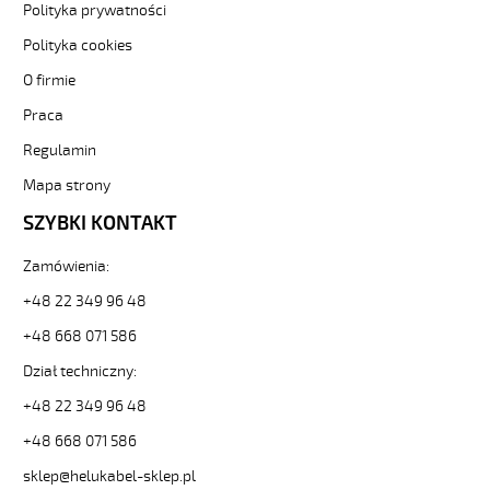
POMARAŃCZOWY
Polityka prywatności
Kabel
Polityka cookies
elastyczny
300/500V
O firmie
izolacja
Praca
pur
od
Regulamin
Hekulabel
[kod:
Mapa strony
22028].
SZYBKI KONTAKT
HELUKABEL
https://www.static.helukabel-
Zamówienia:
sklep.pl/upload/galleries/producers/small_
PUR-
+48 22 349 96 48
JZ
5G2,5
+48 668 071 586
POMARAŃCZOWY
Dział techniczny:
Kabel
elastyczny
+48 22 349 96 48
300/500V
+48 668 071 586
izolacja
pur
sklep@helukabel-sklep.pl