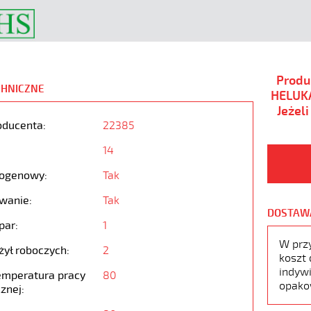
Produ
CHNICZNE
HELUKA
Jeżel
oducenta:
22385
14
ogenowy:
Tak
wanie:
Tak
DOSTAW
par:
1
W prz
żył roboczych:
2
koszt 
indywi
emperatura pracy
80
opako
znej: