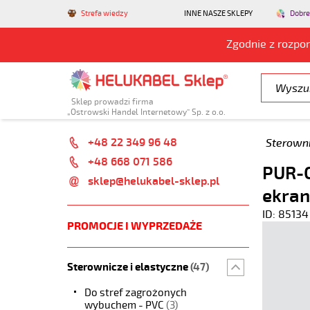
Strefa wiedzy
INNE NASZE SKLEPY
Dobre
Zgodnie z rozpo
Sklep prowadzi firma
„Ostrowski Handel Internetowy” Sp. z o.o.
+48 22 349 96 48
Sterowni
+48 668 071 586
PUR-C
sklep@helukabel-sklep.pl
ekran
ID: 85134
PROMOCJE I WYPRZEDAŻE
Sterownicze i elastyczne
(47)
Do stref zagrożonych
wybuchem - PVC
(3)