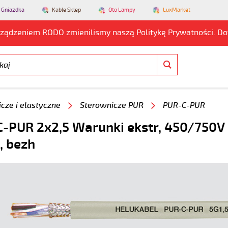
 Gniazdka
Kable Sklep
Oto Lampy
LuxMarket
rządzeniem RODO zmienilismy naszą Politykę Prywatności. D
cze i elastyczne
Sterownicze PUR
PUR-C-PUR
-PUR 2x2,5 Warunki ekstr, 450/750V i
, bezh