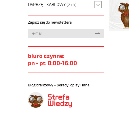
ekstr,
OSPRZĘT KABLOWY
(275)
450/750
izol
pur
Zapisz się do newslettera
szary,
ekran,
bezh
https://
sklep.pl
biuro czynne:
PUR-
C-
pn - pt: 8:00-16:00
PUR.jpg
https://
sklep.pl/
c-
Blog branżowy - porady, opisy i inne:
pur-
3x2-
5-
qmmwaru
ekstr-
450-
750vizol-