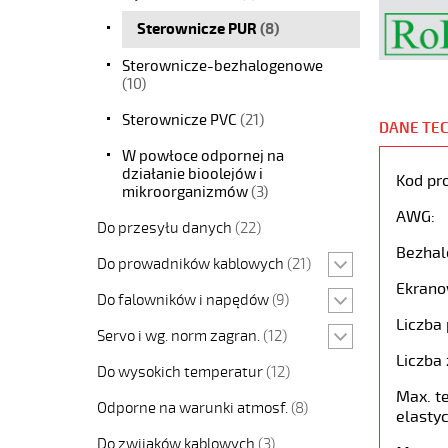
Sterownicze PUR
(8)
Sterownicze-bezhalogenowe
(10)
Sterownicze PVC
(21)
DANE TE
W powłoce odpornej na
działanie bioolejów i
Kod pr
mikroorganizmów
(3)
AWG:
Do przesyłu danych
(22)
Bezhal
Do prowadników kablowych
(21)
Ekrano
Do falowników i napędów
(9)
Liczba 
Servo i wg. norm zagran.
(12)
Liczba 
Do wysokich temperatur
(12)
Max. t
Odporne na warunki atmosf.
(8)
elastyc
Do zwijaków kablowych
(3)