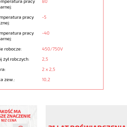
emperatura pracy
80
arnej:
emperatura pracy
-5
znej:
emperatura pracy
-40
arnej:
ie robocze:
450/750V
j żył robczych:
2,5
ra:
2 x 2,5
ca zew.:
10,2
AKOŚĆ MA
ZE ZNACZENIE
NIŻ CENA