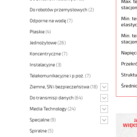
Max. t
stacjon
Do robotów przemysłowych
(2)
Min. t
Odporne na wodę
(7)
elastyc
Płaskie
(4)
Min. t
stacjon
Jednożyłowe
(26)
Napięc
Koncentryczne
(7)
Przekró
Instalacyjne
(3)
Struktu
Telekomunikacyjne i p.poż.
(7)
Średni
Ziemne, SN i bezpieczeństwa
(18)
Do transmisji danych
(64)
Media Technology
(24)
PUR-
C-
Specjalne
(9)
J
PUR
WIĘKS
2x2,5
Spiralne
(5)
Warunki