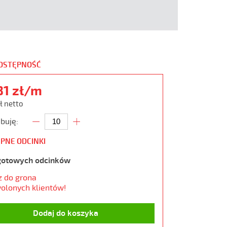
DOSTĘPNOŚĆ
81 zł/m
ł netto
buję:
PNE ODCINKI
gotowych odcinków
z do grona
olonych klientów!
Dodaj do koszyka