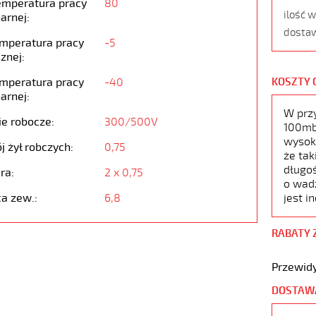
emperatura pracy
80
ilość 
arnej:
dostaw
emperatura pracy
-5
znej:
emperatura pracy
-40
KOSZTY 
arnej:
W prz
ie robocze:
300/500V
100mb,
wysoko
j żył robczych:
0,75
że tak
długoś
ra:
2 x 0,75
o wad
ca zew.:
6,8
jest i
RABATY 
Przewidy
DOSTAW