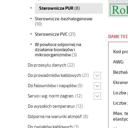
Sterownicze PUR
(8)
Sterownicze-bezhalogenowe
(10)
Sterownicze PVC
(21)
DANE TE
W powłoce odpornej na
działanie bioolejów i
Kod pr
mikroorganizmów
(3)
AWG:
Do przesyłu danych
(22)
Bezhal
Do prowadników kablowych
(21)
Ekrano
Do falowników i napędów
(9)
Liczba 
Servo i wg. norm zagran.
(12)
Liczba 
Do wysokich temperatur
(12)
Max. t
Odporne na warunki atmosf.
(8)
elastyc
Do zwijaków kablowych
(3)