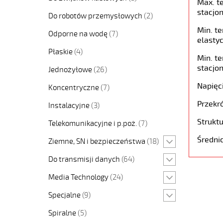
Max. t
stacjon
Do robotów przemysłowych
(2)
Min. t
Odporne na wodę
(7)
elastyc
Płaskie
(4)
Min. t
stacjon
Jednożyłowe
(26)
Napięc
Koncentryczne
(7)
Przekró
Instalacyjne
(3)
Struktu
Telekomunikacyjne i p.poż.
(7)
Średni
Ziemne, SN i bezpieczeństwa
(18)
Do transmisji danych
(64)
Media Technology
(24)
Specjalne
(9)
Spiralne
(5)