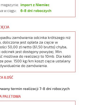
import z Niemiec
w magazynie:
6-8 dni roboczych
a w ciągu:
CIĘCIA
ypadku zamówienia odcinka krótszego niż
 doliczona jest opłata za cięcie w
ści 50,00 zł netto (61,50 brutto) chyba,
i odcinek jest dostępny powyżej. Min.
ć możliwa do realizacji to 10mb. Dla kabli
ze pow. 1500 kg/km koszt cięcia ustalany
ndywidualnie do zamówienia.
ZA ILOŚĆ
wany termin realizacji 7-8 dni roboczych
A PALETOWA