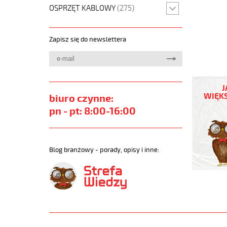
OSPRZĘT KABLOWY
(275)
Zapisz się do newslettera
PUR-
C-
J
PUR
WIĘKS
biuro czynne:
2x0,75
pn - pt: 8:00-16:00
Warunki
ekstr,
300/500
izol
Blog branżowy - porady, opisy i inne:
pur
szary,
ekran,
bezh
https://
sklep.pl
PUR-
C-