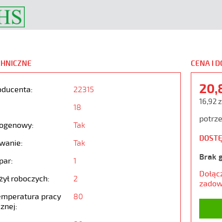
CHNICZNE
CENA I 
20,
oducenta:
22315
16,92 z
18
potrze
ogenowy:
Tak
DOSTĘ
wanie:
Tak
Brak 
par:
1
Dołąc
żył roboczych:
2
zadow
emperatura pracy
80
znej: