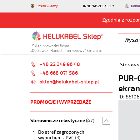
Strefa wiedzy
INNE NASZE SKLEPY
Dobre
Zgodnie z rozpo
Sklep prowadzi firma
„Ostrowski Handel Internetowy” Sp. z o.o.
+48 22 349 96 48
Sterowni
+48 668 071 586
PUR-C
sklep@helukabel-sklep.pl
ekran
ID: 85106
PROMOCJE I WYPRZEDAŻE
Sterownicze i elastyczne
(47)
Do stref zagrożonych
wybuchem - PVC
(3)