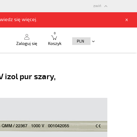
zwiń
owiedz się
więcej.
x
0
Zaloguj się
Koszyk
izol pur szary,