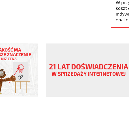
W prz
koszt 
indywi
opako
AKOŚĆ MA
ZE ZNACZENIE
NIŻ CENA
21 LAT DOŚWIADCZENIA
W SPRZEDAŻY INTERNETOWEJ
V
www.static.helukabel-
/upload/galleries/products/1538-