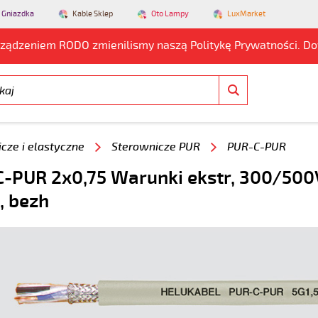
 Gniazdka
Kable Sklep
Oto Lampy
LuxMarket
rządzeniem RODO zmienilismy naszą Politykę Prywatności. D
cze i elastyczne
Sterownicze PUR
PUR-C-PUR
-PUR 2x0,75 Warunki ekstr, 300/500V 
, bezh