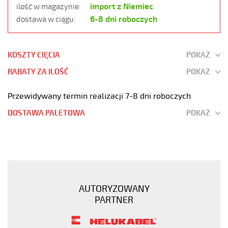
import z Niemiec
ilość w magazynie:
6-8 dni roboczych
dostawa w ciągu:
KOSZTY CIĘCIA
POKAŻ
RABATY ZA ILOŚĆ
POKAŻ
Przewidywany termin realizacji 7-8 dni roboczych
DOSTAWA PALETOWA
POKAŻ
PUR-
C-
PUR
3G0,75
Warunki
AUTORYZOWANY
ekstr,
PARTNER
300/500V
izol
pur