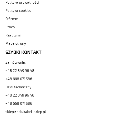
3-
Polityka prywatności
85107
Polityka cookies
Sterownicze
i
O firmie
elastyczne.
Praca
PUR-
C-
Regulamin
PUR
3G0,75
Mapa strony
Warunki
SZYBKI KONTAKT
ekstr,
300/500V
Zamówienia:
izol
pur
+48 22 349 96 48
szary,
ekran,
+48 668 071 586
bezh
Dział techniczny:
od
Hekulabel
+48 22 349 96 48
[kod:
+48 668 071 586
22316].
HELUKABEL
sklep@helukabel-sklep.pl