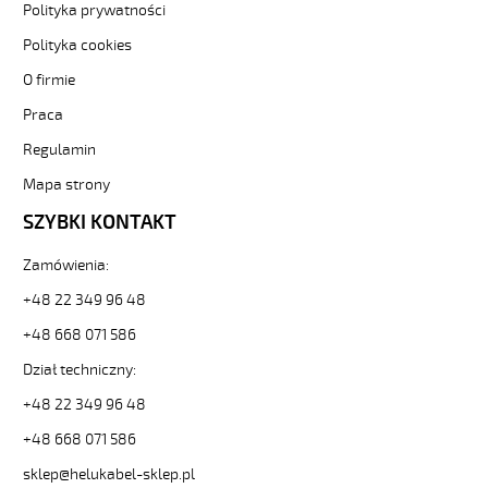
-3-
Polityka prywatności
82881
Polityka cookies
Sterownicze
i
O firmie
elastyczne.
Praca
OZ-
BL-
Regulamin
CY
25x1
Mapa strony
Kabel
SZYBKI KONTAKT
elastyczny
300/500V
Zamówienia:
niebieski
do
+48 22 349 96 48
stref
+48 668 071 586
ex
ekran.
Dział techniczny:
od
Hekulabel
+48 22 349 96 48
[kod:
+48 668 071 586
14048].
HELUKABEL
sklep@helukabel-sklep.pl