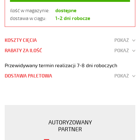
dostępne
ilość w magazynie:
1-2 dni robocze
dostawa w ciągu:
KOSZTY CIĘCIA
POKAŻ
RABATY ZA ILOŚĆ
POKAŻ
Przewidywany termin realizacji 7-8 dni roboczych
DOSTAWA PALETOWA
POKAŻ
OZ-
BL-
CY
25x1
Kabel
AUTORYZOWANY
elastyczny
PARTNER
300/500V
niebieski