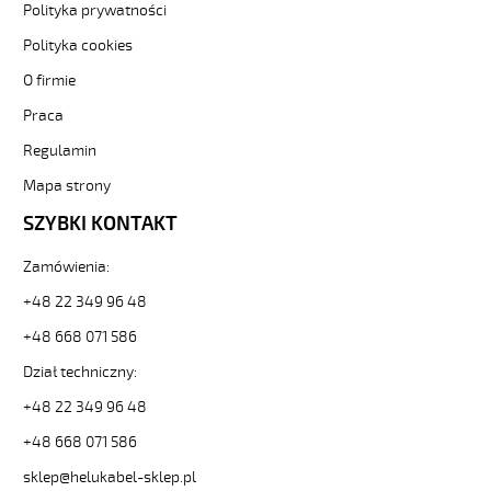
-3-
Polityka prywatności
82892
Polityka cookies
Sterownicze
i
O firmie
elastyczne.
Praca
OZ-
BL-
Regulamin
CY
34x1,5
Mapa strony
Kabel
SZYBKI KONTAKT
elastyczny
300/500V
Zamówienia:
niebieski
do
+48 22 349 96 48
stref
ex
+48 668 071 586
ekran.
Dział techniczny:
od
Hekulabel
+48 22 349 96 48
[kod:
+48 668 071 586
14059].
HELUKABEL
sklep@helukabel-sklep.pl