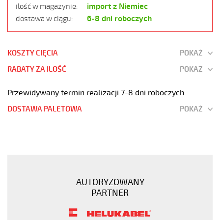
import z Niemiec
ilość w magazynie:
6-8 dni roboczych
dostawa w ciągu:
KOSZTY CIĘCIA
POKAŻ
RABATY ZA ILOŚĆ
POKAŻ
Przewidywany termin realizacji 7-8 dni roboczych
DOSTAWA PALETOWA
POKAŻ
OZ-
BL-
CY
34x1,5
Kabel
AUTORYZOWANY
elastyczny
PARTNER
300/500V
niebieski
do