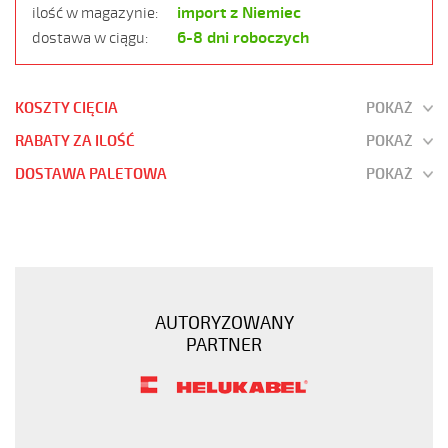
import z Niemiec
ilość w magazynie:
6-8 dni roboczych
dostawa w ciągu:
KOSZTY CIĘCIA
POKAŻ
RABATY ZA ILOŚĆ
POKAŻ
DOSTAWA PALETOWA
POKAŻ
OZ-
BL-
CY
34x0,75
Kabel
AUTORYZOWANY
elastyczny
PARTNER
300/500V
niebieski
do
stref
ex