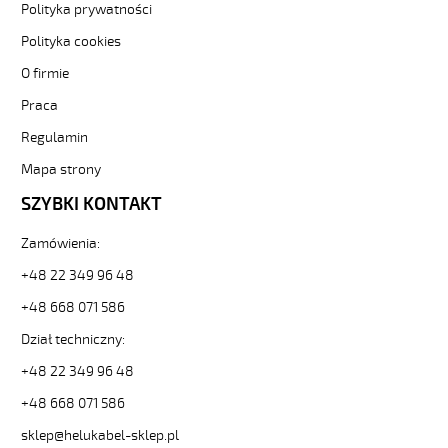
Sterownicze
Polityka prywatności
i
elastyczne.
Polityka cookies
OZ-
O firmie
BL-
CY
Praca
34x0,75
Regulamin
Kabel
elastyczny
Mapa strony
300/500V
niebieski
SZYBKI KONTAKT
do
stref
Zamówienia:
ex
+48 22 349 96 48
ekran.
od
+48 668 071 586
Hekulabel
[kod:
Dział techniczny:
14039].
+48 22 349 96 48
HELUKABEL
https://www.static.helukabel-
+48 668 071 586
sklep.pl/upload/galleries/producers/small_
sklep@helukabel-sklep.pl
OZ-