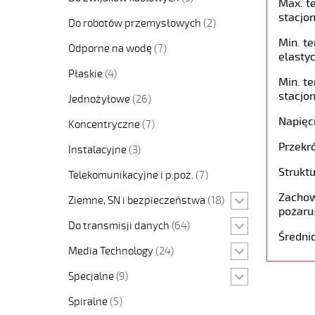
Max. t
stacjon
Do robotów przemysłowych
(2)
Min. t
Odporne na wodę
(7)
elastyc
Płaskie
(4)
Min. t
stacjon
Jednożyłowe
(26)
Napięc
Koncentryczne
(7)
Przekró
Instalacyjne
(3)
Struktu
Telekomunikacyjne i p.poż.
(7)
Zachow
Ziemne, SN i bezpieczeństwa
(18)
pożaru
Do transmisji danych
(64)
Średni
Media Technology
(24)
Specjalne
(9)
Spiralne
(5)