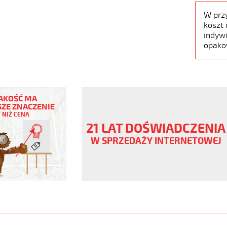
W prz
koszt 
indywi
opako
AKOŚĆ MA
ZE ZNACZENIE
NIŻ CENA
21 LAT DOŚWIADCZENIA
ny
W SPRZEDAŻY INTERNETOWEJ
V
www.static.helukabel-
/upload/galleries/products/1548-