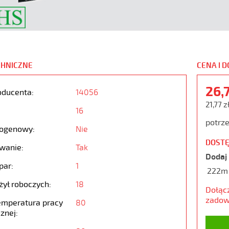
CHNICZNE
CENA I 
26,
oducenta:
14056
21,77 z
16
potrze
ogenowy:
Nie
DOSTĘ
wanie:
Tak
Dodaj 
par:
1
222m
żył roboczych:
18
Dołąc
zadow
emperatura pracy
80
znej: