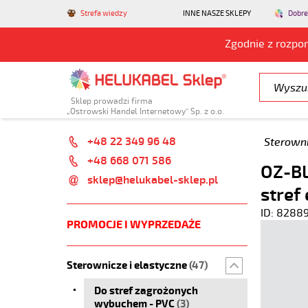
Strefa wiedzy
INNE NASZE SKLEPY
Dobre
Zgodnie z rozpo
Sklep prowadzi firma
„Ostrowski Handel Internetowy” Sp. z o.o.
+48 22 349 96 48
Sterowni
+48 668 071 586
OZ-BL
sklep@helukabel-sklep.pl
stref
ID: 8288
PROMOCJE I WYPRZEDAŻE
Sterownicze i elastyczne
(47)
Do stref zagrożonych
wybuchem - PVC
(3)