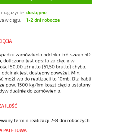
dostępne
w magazynie:
1-2 dni robocze
a w ciągu:
CIĘCIA
ypadku zamówienia odcinka krótszego niż
 doliczona jest opłata za cięcie w
ści 50,00 zł netto (61,50 brutto) chyba,
i odcinek jest dostępny powyżej. Min.
ć możliwa do realizacji to 10mb. Dla kabli
ze pow. 1500 kg/km koszt cięcia ustalany
ndywidualnie do zamówienia.
ZA ILOŚĆ
wany termin realizacji 7-8 dni roboczych
A PALETOWA