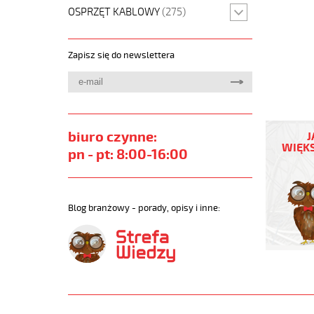
OSPRZĘT KABLOWY
(275)
Zapisz się do newslettera
OZ-
BL-
biuro czynne:
J
CY
WIĘKS
pn - pt: 8:00-16:00
18x1,5
Kabel
elastycz
300/500
Blog branżowy - porady, opisy i inne:
niebieski
do
stref
ex
ekran.
https://
sklep.pl
OZ-