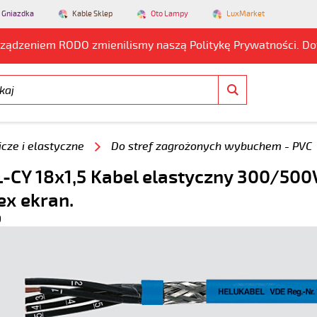
 Gniazdka
Kable Sklep
Oto Lampy
LuxMarket
rządzeniem RODO zmienilismy naszą Politykę Prywatności. D
cze i elastyczne
Do stref zagrożonych wybuchem - PVC
-CY 18x1,5 Kabel elastyczny 300/500V
 ex ekran.
9