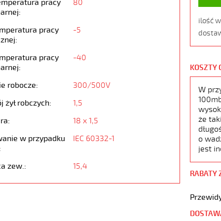
emperatura pracy
80
arnej:
ilość 
emperatura pracy
-5
dostaw
znej:
emperatura pracy
-40
arnej:
KOSZTY 
ie robocze:
300/500V
W prz
100mb,
j żył robczych:
1,5
wysoko
że tak
ra:
18 x 1,5
długoś
anie w przypadku
IEC 60332-1
o wad
:
jest i
ca zew.:
15,4
RABATY 
Przewidy
DOSTAW