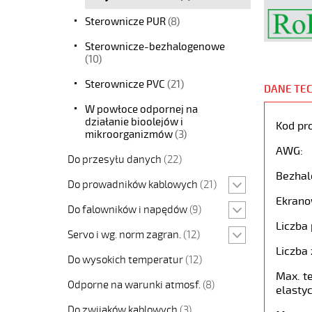
Sterownicze PUR
(8)
Sterownicze-bezhalogenowe
(10)
Sterownicze PVC
(21)
DANE TE
W powłoce odpornej na
działanie bioolejów i
Kod pr
mikroorganizmów
(3)
AWG:
Do przesyłu danych
(22)
Bezhal
Do prowadników kablowych
(21)
Ekrano
Do falowników i napędów
(9)
Liczba 
Servo i wg. norm zagran.
(12)
Liczba 
Do wysokich temperatur
(12)
Max. t
Odporne na warunki atmosf.
(8)
elastyc
Do zwijaków kablowych
(3)