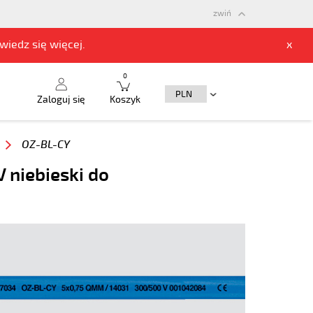
zwiń
owiedz się
więcej.
x
0
Zaloguj się
Koszyk
OZ-BL-CY
 niebieski do