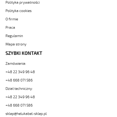
elastyczne.
Polityka prywatności
OZ-
Polityka cookies
BL
7x0,75
O firmie
Kabel
Praca
elastyczny
300/500V
Regulamin
niebieski
do
Mapa strony
stref
SZYBKI KONTAKT
ex
od
Zamówienia:
Hekulabel
[kod:
+48 22 349 96 48
14075].
HELUKABEL
+48 668 071 586
https://www.static.helukabel-
Dział techniczny:
sklep.pl/upload/galleries/producers/small_
OZ-
+48 22 349 96 48
BL
+48 668 071 586
7x0,75
Kabel
sklep@helukabel-sklep.pl
elastyczny