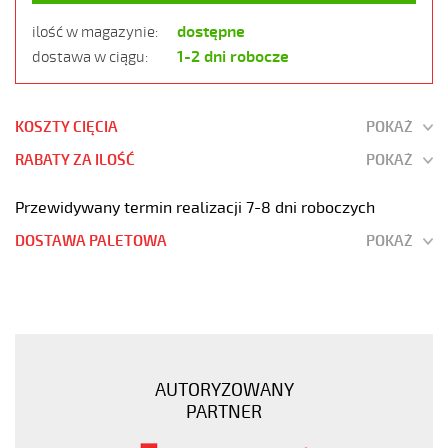
dostępne
ilość w magazynie:
1-2 dni robocze
dostawa w ciągu:
KOSZTY CIĘCIA
POKAŻ
RABATY ZA ILOŚĆ
POKAŻ
Przewidywany termin realizacji 7-8 dni roboczych
DOSTAWA PALETOWA
POKAŻ
OZ-
BL
7x0,75
Kabel
elastyczny
AUTORYZOWANY
300/500V
PARTNER
niebieski
do