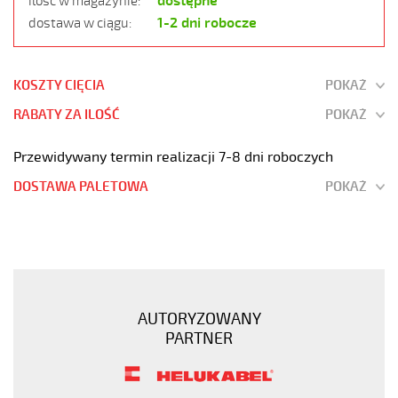
dostępne
ilość w magazynie:
1-2 dni robocze
dostawa w ciągu:
KOSZTY CIĘCIA
POKAŻ
RABATY ZA ILOŚĆ
POKAŻ
Przewidywany termin realizacji 7-8 dni roboczych
DOSTAWA PALETOWA
POKAŻ
OZ-
BL
4x2,5
Kabel
elastyczny
AUTORYZOWANY
300/500V
PARTNER
niebieski
do
stref