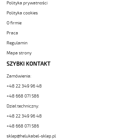
Polityka prywatności
BL
4x2,5
Polityka cookies
Kabel
O firmie
elastyczny
300/500V
Praca
niebieski
do
Regulamin
stref
Mapa strony
ex
od
SZYBKI KONTAKT
Hekulabel
[kod:
Zamówienia:
14101].
HELUKABEL
+48 22 349 96 48
https://www.static.helukabel-
+48 668 071 586
sklep.pl/upload/galleries/producers/small_
OZ-
Dział techniczny:
BL
+48 22 349 96 48
4x2,5
Kabel
+48 668 071 586
elastyczny
300/500V
sklep@helukabel-sklep.pl