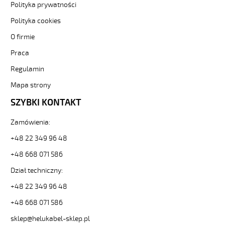
Polityka prywatności
4x0,75
Kabel
Polityka cookies
elastyczny
O firmie
300/500V
niebieski
Praca
do
Regulamin
stref
ex
Mapa strony
od
Hekulabel
SZYBKI KONTAKT
[kod:
14003].
Zamówienia:
HELUKABEL
+48 22 349 96 48
https://www.static.helukabel-
sklep.pl/upload/galleries/producers/small_
+48 668 071 586
OZ-
BL
Dział techniczny:
4x0,75
+48 22 349 96 48
Kabel
elastyczny
+48 668 071 586
300/500V
sklep@helukabel-sklep.pl
niebieski