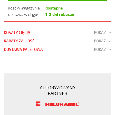
dostępne
ilość w magazynie:
1-2 dni robocze
dostawa w ciągu:
KOSZTY CIĘCIA
POKAŻ
RABATY ZA ILOŚĆ
POKAŻ
DOSTAWA PALETOWA
POKAŻ
OZ-
BL
4x0,75
Kabel
elastyczny
AUTORYZOWANY
300/500V
PARTNER
niebieski
do
stref
ex