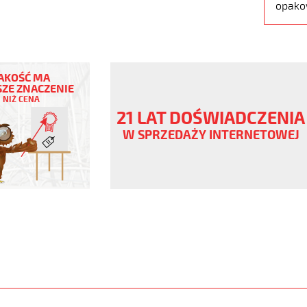
opako
AKOŚĆ MA
ZE ZNACZENIE
NIŻ CENA
ny
21 LAT DOŚWIADCZENIA
V
W SPRZEDAŻY INTERNETOWEJ
www.static.helukabel-
upload/galleries/products/1547-
www.helukabel-
oz-
l-