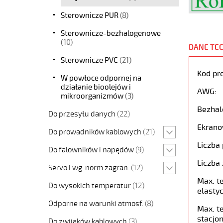
Sterownicze PUR
(8)
Sterownicze-bezhalogenowe
(10)
DANE TE
Sterownicze PVC
(21)
Kod pr
W powłoce odpornej na
działanie bioolejów i
AWG:
mikroorganizmów
(3)
Bezhal
Do przesyłu danych
(22)
Ekrano
Do prowadników kablowych
(21)
Liczba 
Do falowników i napędów
(9)
Liczba 
Servo i wg. norm zagran.
(12)
Max. t
Do wysokich temperatur
(12)
elastyc
Odporne na warunki atmosf.
(8)
Max. t
stacjon
Do zwijaków kablowych
(3)