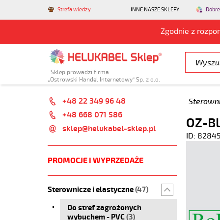
Strefa wiedzy
INNE NASZE SKLEPY
Dobre
Zgodnie z rozpo
Sklep prowadzi firma
„Ostrowski Handel Internetowy” Sp. z o.o.
+48 22 349 96 48
Sterowni
+48 668 071 586
OZ-BL
sklep@helukabel-sklep.pl
ID: 8284
PROMOCJE I WYPRZEDAŻE
Sterownicze i elastyczne
(47)
Do stref zagrożonych
wybuchem - PVC
(3)