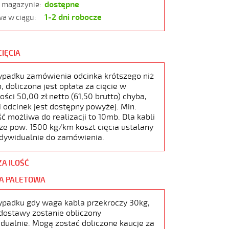
dostępne
w magazynie:
1-2 dni robocze
a w ciągu:
CIĘCIA
ypadku zamówienia odcinka krótszego niż
 doliczona jest opłata za cięcie w
ści 50,00 zł netto (61,50 brutto) chyba,
i odcinek jest dostępny powyżej. Min.
ć możliwa do realizacji to 10mb. Dla kabli
ze pow. 1500 kg/km koszt cięcia ustalany
ndywidualnie do zamówienia.
ZA ILOŚĆ
A PALETOWA
ypadku gdy waga kabla przekroczy 30kg,
dostawy zostanie obliczony
dualnie. Mogą zostać doliczone kaucje za