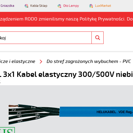
 Gniazdka
Kable Sklep
Oto Lampy
LuxMarket
rządzeniem RODO zmienilismy naszą Politykę Prywatności. D
cze i elastyczne
Do stref zagrożonych wybuchem - PVC
 3x1 Kabel elastyczny 300/500V niebie
5