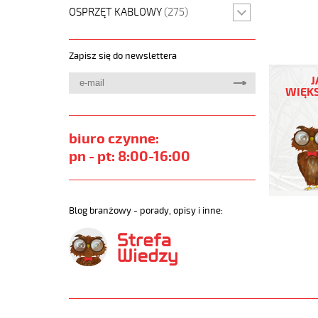
OSPRZĘT KABLOWY
(275)
Zapisz się do newslettera
OZ-
BL
J
3x1
WIĘKS
Kabel
elastycz
300/500
biuro czynne:
niebieski
pn - pt: 8:00-16:00
do
stref
ex
https://
Blog branżowy - porady, opisy i inne:
sklep.pl/
OZ-
BL.jpg
https://
sklep.pl/
bl-
3x1-
qmmkabe