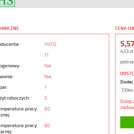
CHNICZNE
CENA I 
5,5
oducenta:
14012
4,53 zł
17
potrze
ogenowy:
Nie
DOSTĘ
wanie:
Nie
Dodaj 
par:
1
739m
żył roboczych:
3
Dołąc
zadow
emperatura pracy
80
znej:
emperatura pracy
80
arnej: