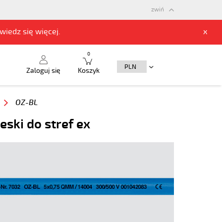
zwiń
owiedz się
więcej.
x
0
Zaloguj się
Koszyk
OZ-BL
ski do stref ex