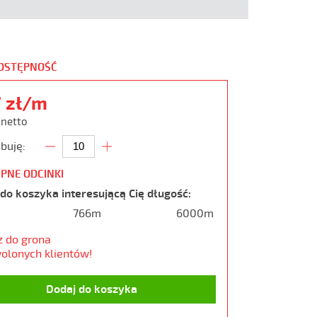
DOSTĘPNOŚĆ
7 zł/m
 netto
buję:
PNE ODCINKI
do koszyka interesującą Cię długość:
766m
6000m
z do grona
olonych klientów!
Dodaj do koszyka