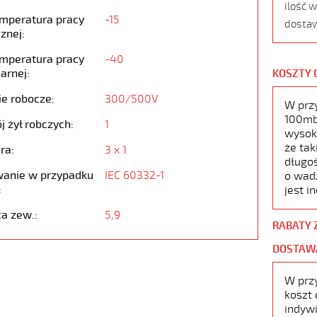
ilość 
emperatura pracy
-15
dostaw
znej:
emperatura pracy
-40
arnej:
KOSZTY 
ie robocze:
300/500V
W prz
100mb,
j żył robczych:
1
wysoko
że tak
ra:
3 x 1
długoś
anie w przypadku
IEC 60332-1
o wad
:
jest i
ca zew.:
5,9
RABATY 
DOSTAW
W prz
koszt 
indywi