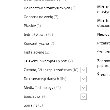
Min. t
Do robotów przemysłowych
(2)
elastyc
Odporne na wodę
(7)
Min. t
stacjon
Płaskie
(4)
Napięc
Jednożyłowe
(26)
Przekró
Koncentryczne
(7)
Struktu
Instalacyjne
(3)
Zachow
Telekomunikacyjne i p.poż.
(7)
pożaru
Ziemne, SN i bezpieczeństwa
(18)
Średni
Do transmisji danych
(64)
Media Technology
(24)
Specjalne
(9)
Spiralne
(5)