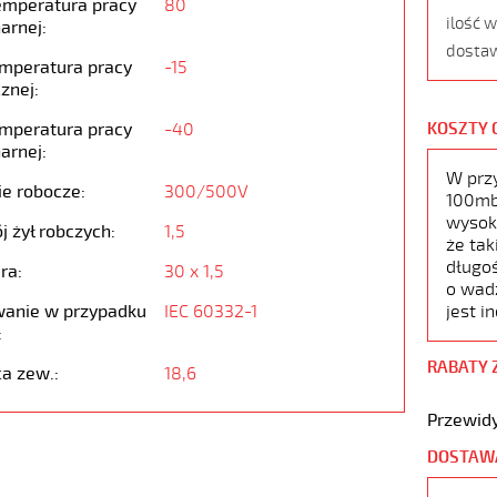
emperatura pracy
80
ilość 
arnej:
dostaw
emperatura pracy
-15
znej:
emperatura pracy
-40
KOSZTY 
arnej:
W prz
ie robocze:
300/500V
100mb,
wysoko
j żył robczych:
1,5
że tak
długoś
ra:
30 x 1,5
o wad
anie w przypadku
IEC 60332-1
jest i
:
RABATY 
ca zew.:
18,6
Przewidy
DOSTAW