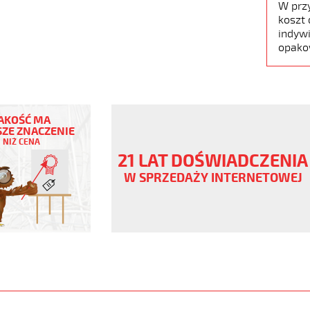
W prz
koszt 
indywi
opako
AKOŚĆ MA
ZE ZNACZENIE
NIŻ CENA
ny
21 LAT DOŚWIADCZENIA
V
W SPRZEDAŻY INTERNETOWEJ
www.static.helukabel-
upload/galleries/products/1547-
www.helukabel-
oz-