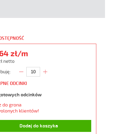
DOSTĘPNOŚĆ
,64 zł/m
zł netto
buję:
PNE ODCINKI
gotowych odcinków
z do grona
olonych klientów!
Dodaj do koszyka