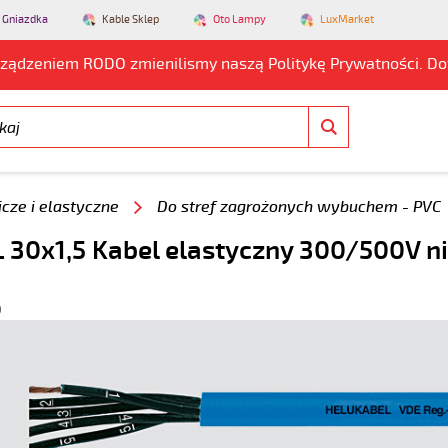
 Gniazdka
Kable Sklep
Oto Lampy
LuxMarket
rządzeniem RODO zmienilismy naszą Politykę Prywatności. D
cze i elastyczne
Do stref zagrożonych wybuchem - PVC
 30x1,5 Kabel elastyczny 300/500V nie
0