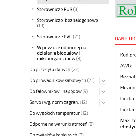
Sterownicze PUR
(8)
Sterownicze-bezhalogenowe
(10)
Sterownicze PVC
(21)
DANE TE
W powłoce odpornej na
działanie bioolejów i
Kod pr
mikroorganizmów
(3)
AWG:
Do przesyłu danych
(22)
Bezhal
Do prowadników kablowych
(21)
Ekrano
Do falowników i napędów
(9)
Liczba 
Servo i wg. norm zagran.
(12)
Liczba 
Do wysokich temperatur
(12)
Max. t
Odporne na warunki atmosf.
(8)
elastyc
Do zwijaków kablowych
(3)