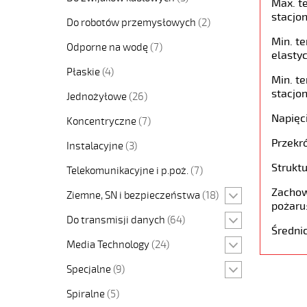
Max. t
stacjon
Do robotów przemysłowych
(2)
Min. t
Odporne na wodę
(7)
elastyc
Płaskie
(4)
Min. t
stacjon
Jednożyłowe
(26)
Napięc
Koncentryczne
(7)
Przekró
Instalacyjne
(3)
Struktu
Telekomunikacyjne i p.poż.
(7)
Zachow
Ziemne, SN i bezpieczeństwa
(18)
pożaru
Do transmisji danych
(64)
Średni
Media Technology
(24)
Specjalne
(9)
Spiralne
(5)