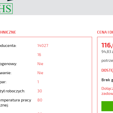
CHNICZNE
CENA I 
116
oducenta:
14027
94,83 
16
potrze
ogenowy:
Nie
DOSTĘ
wanie:
Nie
Brak 
par:
1
Dołąc
żył roboczych:
30
zadow
emperatura pracy
80
znej: