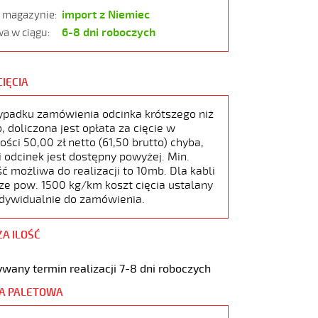
import z Niemiec
w magazynie:
6-8 dni roboczych
a w ciągu:
CIĘCIA
ypadku zamówienia odcinka krótszego niż
 doliczona jest opłata za cięcie w
ści 50,00 zł netto (61,50 brutto) chyba,
i odcinek jest dostępny powyżej. Min.
ć możliwa do realizacji to 10mb. Dla kabli
ze pow. 1500 kg/km koszt cięcia ustalany
ndywidualnie do zamówienia.
ZA ILOŚĆ
wany termin realizacji 7-8 dni roboczych
A PALETOWA