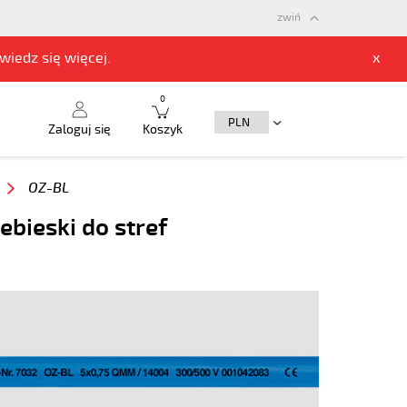
zwiń
owiedz się
więcej.
x
0
Zaloguj się
Koszyk
OZ-BL
bieski do stref