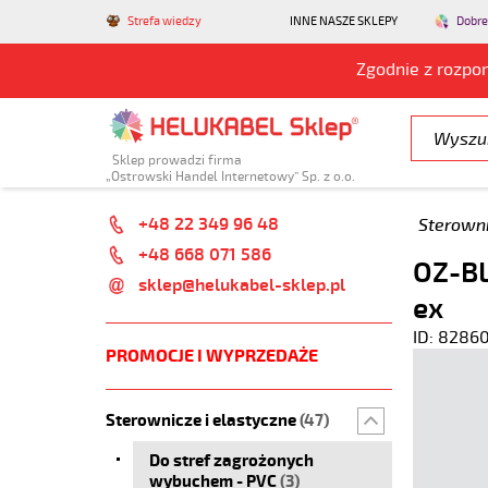
Strefa wiedzy
INNE NASZE SKLEPY
Dobre
Zgodnie z rozpo
Sklep prowadzi firma
„Ostrowski Handel Internetowy” Sp. z o.o.
+48 22 349 96 48
Sterowni
+48 668 071 586
OZ-BL
sklep@helukabel-sklep.pl
ex
ID: 8286
PROMOCJE I WYPRZEDAŻE
Sterownicze i elastyczne
(47)
Do stref zagrożonych
wybuchem - PVC
(3)