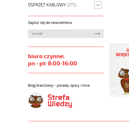
OSPRZĘT KABLOWY
(275)
Zapisz się do newslettera
OZ-
BL
J
30x1,5
WIĘKS
biuro czynne:
Kabel
pn - pt: 8:00-16:00
elastycz
300/500
niebieski
do
Blog branżowy - porady, opisy i inne:
stref
ex
https://
sklep.pl/
OZ-
BL.jpg
https://
sklep.pl/