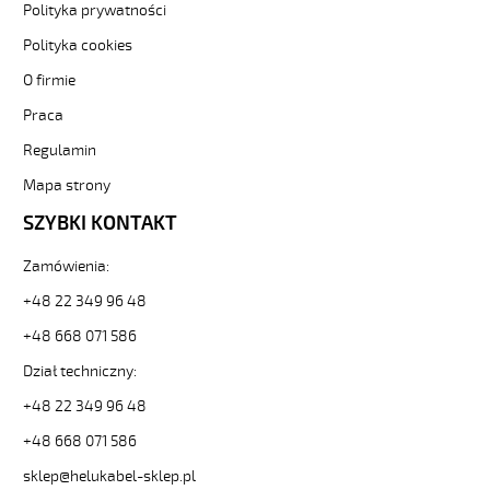
od
Polityka prywatności
Hekulabel
Polityka cookies
[kod:
12741].
O firmie
HELUKABEL
https://www.static.helukabel-
Praca
sklep.pl/upload/galleries/producers/small_
Regulamin
OZ-
600
Mapa strony
HMH
SZYBKI KONTAKT
5x0,75
Kabel
elastyczny
Zamówienia:
0,6/1kV
+48 22 349 96 48
hmh
żyły
+48 668 071 586
czarne
Dział techniczny:
numerowane,
bezh.
+48 22 349 96 48
82347
12741
+48 668 071 586
zł
sklep@helukabel-sklep.pl
0,00