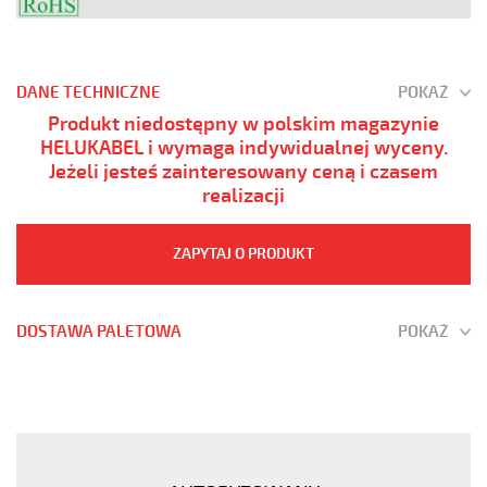
DANE TECHNICZNE
POKAŻ
Produkt niedostępny w polskim magazynie
HELUKABEL i wymaga indywidualnej wyceny.
Jeżeli jesteś zainteresowany ceną i czasem
realizacji
ZAPYTAJ O PRODUKT
DOSTAWA PALETOWA
POKAŻ
OZ-
600
HMH
5x0,75
Kabel