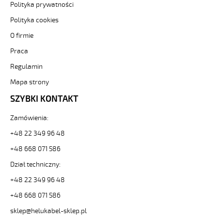
numerowane-
Polityka prywatności
bezh-
Polityka cookies
-3-
82369
O firmie
Sterownicze
Praca
i
elastyczne.
Regulamin
OZ-
600
Mapa strony
HMH
SZYBKI KONTAKT
4x1,5
Kabel
Zamówienia:
elastyczny
0,6/1kV
+48 22 349 96 48
hmh
+48 668 071 586
żyły
czarne
Dział techniczny:
numerowane,
bezh.
+48 22 349 96 48
od
+48 668 071 586
Hekulabel
[kod:
sklep@helukabel-sklep.pl