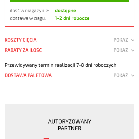
dostępne
ilość w magazynie:
1-2 dni robocze
dostawa w ciągu:
KOSZTY CIĘCIA
POKAŻ
RABATY ZA ILOŚĆ
POKAŻ
Przewidywany termin realizacji 7-8 dni roboczych
DOSTAWA PALETOWA
POKAŻ
OZ-
600
HMH
4x1,5
Kabel
AUTORYZOWANY
elastyczny
PARTNER
0,6/1kV
hmh