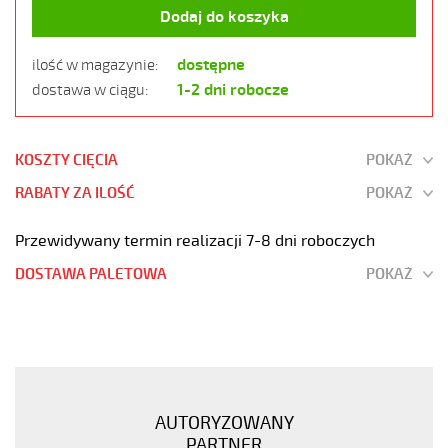
Dodaj do koszyka
dostępne
ilość w magazynie:
1-2 dni robocze
dostawa w ciągu:
KOSZTY CIĘCIA
POKAŻ
RABATY ZA ILOŚĆ
POKAŻ
Przewidywany termin realizacji 7-8 dni roboczych
DOSTAWA PALETOWA
POKAŻ
OZ-
600
HMH
2x1,5
Kabel
AUTORYZOWANY
elastyczny
PARTNER