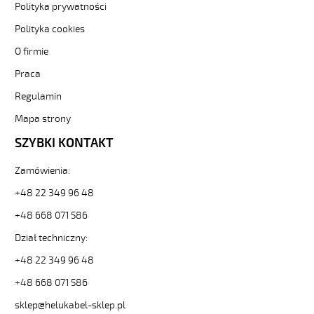
hmhzyly-
Polityka prywatności
czarne-
numerowane-
Polityka cookies
bezh-
O firmie
-3-
82365
Praca
Sterownicze
Regulamin
i
elastyczne.
Mapa strony
OZ-
600
SZYBKI KONTAKT
HMH
2x1,5
Zamówienia:
Kabel
+48 22 349 96 48
elastyczny
0,6/1kV
+48 668 071 586
hmh
żyły
Dział techniczny:
czarne
+48 22 349 96 48
numerowane,
bezh.
+48 668 071 586
od
sklep@helukabel-sklep.pl
Hekulabel