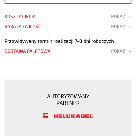
KOSZTY CIĘCIA
POKAŻ
RABATY ZA ILOŚĆ
POKAŻ
Przewidywany termin realizacji 7-8 dni roboczych
DOSTAWA PALETOWA
POKAŻ
OZ-
600
5x2,5
Kabel
elastyczny
AUTORYZOWANY
0,6/1
PARTNER
kV
żyły
czarne
numerowane
https://www.static.helukabel-