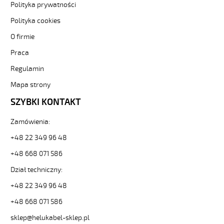
Polityka prywatności
5x2,5
Kabel
Polityka cookies
elastyczny
O firmie
0,6/1
kV
Praca
żyły
czarne
Regulamin
numerowane
Mapa strony
od
Hekulabel
SZYBKI KONTAKT
[kod:
10695].
Zamówienia:
HELUKABEL
https://www.static.helukabel-
+48 22 349 96 48
sklep.pl/upload/galleries/producers/small_
+48 668 071 586
OZ-
600
Dział techniczny:
5x2,5
+48 22 349 96 48
Kabel
elastyczny
+48 668 071 586
0,6/1
kV
sklep@helukabel-sklep.pl