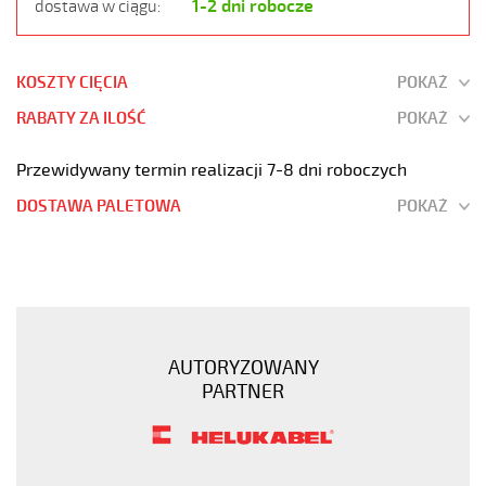
1-2 dni robocze
dostawa w ciągu:
KOSZTY CIĘCIA
POKAŻ
RABATY ZA ILOŚĆ
POKAŻ
Przewidywany termin realizacji 7-8 dni roboczych
DOSTAWA PALETOWA
POKAŻ
OZ-
600
4x0,5
Kabel
elastyczny
AUTORYZOWANY
0,6/1
PARTNER
kV
żyły
czarne
numerowane