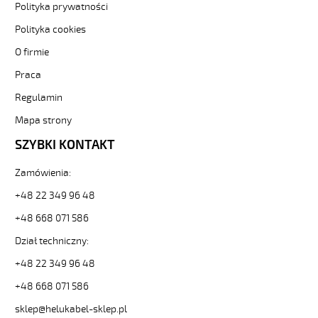
Polityka prywatności
600
4x0,5
Polityka cookies
Kabel
O firmie
elastyczny
0,6/1
Praca
kV
żyły
Regulamin
czarne
Mapa strony
numerowane
od
SZYBKI KONTAKT
Hekulabel
[kod:
Zamówienia:
10554].
HELUKABEL
+48 22 349 96 48
https://www.static.helukabel-
+48 668 071 586
sklep.pl/upload/galleries/producers/small_
OZ-
Dział techniczny:
600
+48 22 349 96 48
4x0,5
Kabel
+48 668 071 586
elastyczny
0,6/1
sklep@helukabel-sklep.pl