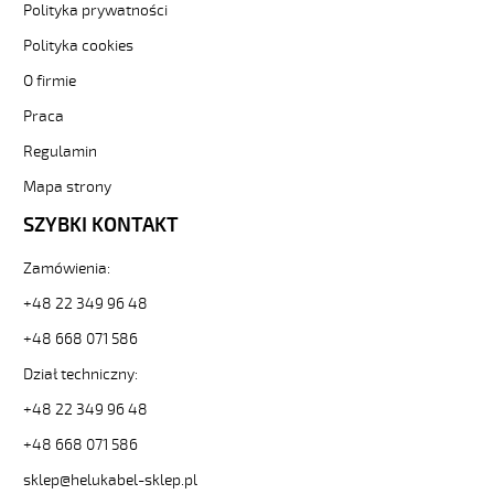
elastyczne.
Polityka prywatności
OZ-
Polityka cookies
600
3x0,5
O firmie
Kabel
Praca
elastyczny
0,6/1
Regulamin
kV
żyły
Mapa strony
czarne
SZYBKI KONTAKT
numerowane
od
Zamówienia:
Hekulabel
[kod:
+48 22 349 96 48
10552].
HELUKABEL
+48 668 071 586
https://www.static.helukabel-
Dział techniczny:
sklep.pl/upload/galleries/producers/small_
OZ-
+48 22 349 96 48
600
+48 668 071 586
3x0,5
Kabel
sklep@helukabel-sklep.pl
elastyczny