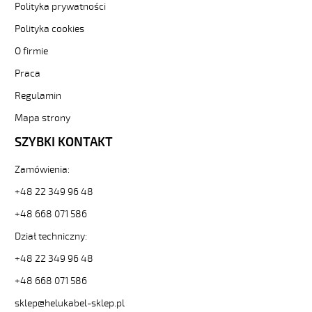
85691
Polityka prywatności
Sterownicze
Polityka cookies
i
elastyczne.
O firmie
OZ-
Praca
500
PUR
Regulamin
4x1
Kabel
Mapa strony
elastyczny
SZYBKI KONTAKT
300/500V
szary,izol.pur
Zamówienia:
żyły
czar.numer
+48 22 349 96 48
od
+48 668 071 586
Hekulabel
[kod:
Dział techniczny:
23348].
HELUKABEL
+48 22 349 96 48
https://www.static.helukabel-
+48 668 071 586
sklep.pl/upload/galleries/producers/small_
OZ-
sklep@helukabel-sklep.pl