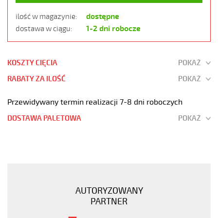
dostępne
ilość w magazynie:
1-2 dni robocze
dostawa w ciągu:
KOSZTY CIĘCIA
POKAŻ
RABATY ZA ILOŚĆ
POKAŻ
Przewidywany termin realizacji 7-8 dni roboczych
DOSTAWA PALETOWA
POKAŻ
OZ-
500
PUR
4x1
Kabel
AUTORYZOWANY
elastyczny
PARTNER
300/500V
szary,izol.pur