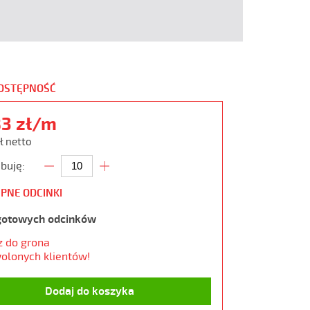
DOSTĘPNOŚĆ
83 zł/m
ł netto
buję:
PNE ODCINKI
gotowych odcinków
z do grona
olonych klientów!
Dodaj do koszyka