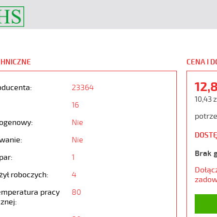
CHNICZNE
CENA I 
12,
oducenta:
23364
10,43 z
16
potrze
ogenowy:
Nie
DOSTĘ
wanie:
Nie
Brak 
par:
1
Dołąc
żył roboczych:
4
zadow
emperatura pracy
80
znej: