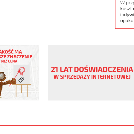
W prz
koszt 
indywi
opako
AKOŚĆ MA
ZE ZNACZENIE
NIŻ CENA
21 LAT DOŚWIADCZENIA
ny
W SPRZEDAŻY INTERNETOWEJ
V
.pur
er
www.static.helukabel-
upload/galleries/products/1531-
www.helukabel-