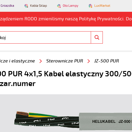
 Gniazdka
Kable Sklep
Oto Lampy
LuxMarket
rządzeniem RODO zmienilismy naszą Politykę Prywatności. D
cze i elastyczne
Sterownicze PUR
JZ-500 PUR
0 PUR 4x1,5 Kabel elastyczny 300/500
czar.numer