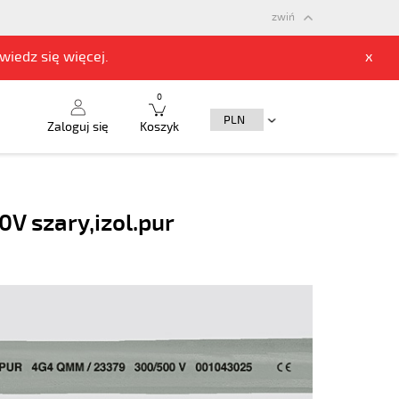
zwiń
owiedz się
więcej.
x
0
Zaloguj się
Koszyk
V szary,izol.pur