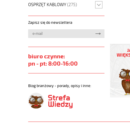
OSPRZĘT KABLOWY
(275)
Zapisz się do newslettera
OZ-
500
J
PUR
WIĘKS
biuro czynne:
4x1,5
pn - pt: 8:00-16:00
Kabel
elastycz
300/500
szary,izol
Blog branżowy - porady, opisy i inne:
żyły
czar.num
https://
sklep.pl/
JZ-
500-
PUR.jpg
https://