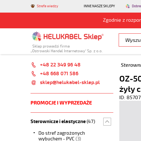
Strefa wiedzy
INNE NASZE SKLEPY
Dobre
Zgodnie z rozpo
Sklep prowadzi firma
„Ostrowski Handel Internetowy” Sp. z o.o.
+48 22 349 96 48
Sterowni
+48 668 071 586
OZ-50
sklep@helukabel-sklep.pl
żyły 
ID: 85707
PROMOCJE I WYPRZEDAŻE
Sterownicze i elastyczne
(47)
Do stref zagrożonych
wybuchem - PVC
(3)