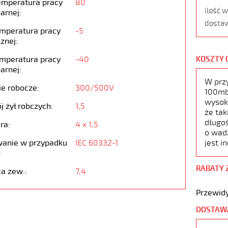
emperatura pracy
80
ilość 
arnej:
dostaw
emperatura pracy
-5
znej:
emperatura pracy
-40
KOSZTY 
arnej:
W prz
ie robocze:
300/500V
100mb,
wysoko
j żył robczych:
1,5
że tak
długoś
ra:
4 x 1,5
o wad
anie w przypadku
IEC 60332-1
jest i
:
RABATY 
ca zew.:
7,4
Przewidy
DOSTAW