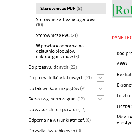
Sterownicze PUR
(8)
Sterownicze-bezhalogenowe
(10)
Sterownicze PVC
(21)
DANE TE
W powłoce odpornej na
działanie bioolejów i
Kod pr
mikroorganizmów
(3)
AWG:
Do przesyłu danych
(22)
Bezhal
Do prowadników kablowych
(21)
Ekrano
Do falowników i napędów
(9)
Liczba 
Servo i wg. norm zagran.
(12)
Liczba 
Do wysokich temperatur
(12)
Max. t
Odporne na warunki atmosf.
(8)
elastyc
Do zwijaków kablowych
(3)