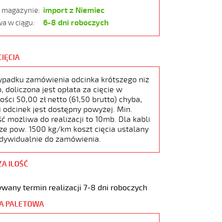
import z Niemiec
w magazynie:
6-8 dni roboczych
a w ciągu:
CIĘCIA
ypadku zamówienia odcinka krótszego niż
 doliczona jest opłata za cięcie w
ści 50,00 zł netto (61,50 brutto) chyba,
i odcinek jest dostępny powyżej. Min.
ć możliwa do realizacji to 10mb. Dla kabli
ze pow. 1500 kg/km koszt cięcia ustalany
ndywidualnie do zamówienia.
ZA ILOŚĆ
wany termin realizacji 7-8 dni roboczych
A PALETOWA