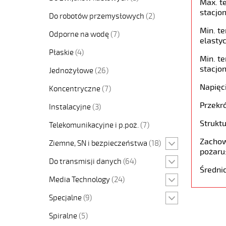
Max. t
stacjon
Do robotów przemysłowych
(2)
Min. t
Odporne na wodę
(7)
elastyc
Płaskie
(4)
Min. t
stacjon
Jednożyłowe
(26)
Napięc
Koncentryczne
(7)
Przekró
Instalacyjne
(3)
Struktu
Telekomunikacyjne i p.poż.
(7)
Zachow
Ziemne, SN i bezpieczeństwa
(18)
pożaru
Do transmisji danych
(64)
Średni
Media Technology
(24)
Specjalne
(9)
Spiralne
(5)