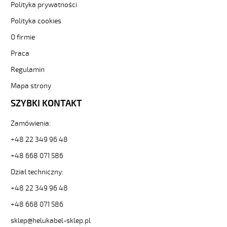
czar-
Polityka prywatności
numer-
3-
Polityka cookies
85672
O firmie
Sterownicze
i
Praca
elastyczne.
Regulamin
OZ-
500
Mapa strony
PUR
2x0,75
SZYBKI KONTAKT
Kabel
elastyczny
Zamówienia:
300/500V
+48 22 349 96 48
szary,izol.pur
żyły
+48 668 071 586
czar.numer
od
Dział techniczny:
Hekulabel
+48 22 349 96 48
[kod:
23329].
+48 668 071 586
HELUKABEL
sklep@helukabel-sklep.pl
https://www.static.helukabel-