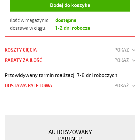
Dodaj do koszyka
dostępne
ilość w magazynie:
1-2 dni robocze
dostawa w ciągu:
KOSZTY CIĘCIA
POKAŻ
RABATY ZA ILOŚĆ
POKAŻ
Przewidywany termin realizacji 7-8 dni roboczych
DOSTAWA PALETOWA
POKAŻ
OZ-
500
PUR
2x0,75
Kabel
AUTORYZOWANY
elastyczny
PARTNER