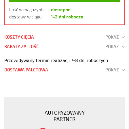
dostępne
ilość w magazynie:
1-2 dni robocze
dostawa w ciągu:
KOSZTY CIĘCIA
POKAŻ
RABATY ZA ILOŚĆ
POKAŻ
Przewidywany termin realizacji 7-8 dni roboczych
DOSTAWA PALETOWA
POKAŻ
OZ-
500
HMH-
C
4x1
AUTORYZOWANY
Kabel
PARTNER
elastyczny
300/500V