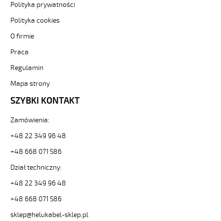
ekran-
Polityka prywatności
-3-
Polityka cookies
81969
Sterownicze
O firmie
i
Praca
elastyczne.
OZ-
Regulamin
500
HMH-
Mapa strony
C
SZYBKI KONTAKT
4x1
Kabel
Zamówienia:
elastyczny
300/500V
+48 22 349 96 48
żyły
+48 668 071 586
czar.numer/bezh
ekran.
Dział techniczny:
od
Hekulabel
+48 22 349 96 48
[kod:
+48 668 071 586
11349].
HELUKABEL
sklep@helukabel-sklep.pl