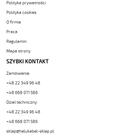
Polityka prywatności
500vzyly-
czar-
Polityka cookies
numer-
bezh-
O firmie
ekran-
Praca
-3-
82050
Regulamin
Sterownicze
Mapa strony
i
elastyczne.
SZYBKI KONTAKT
OZ-
500
Zamówienia:
HMH-
C
+48 22 349 96 48
2x0,5
+48 668 071 586
Kabel
elastyczny
Dział techniczny:
300/500V
żyły
+48 22 349 96 48
czar.numer/bezh
+48 668 071 586
ekran.
od
sklep@helukabel-sklep.pl