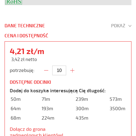
DANE TECHNICZNE
POKAŻ
CENA I DOSTĘPNOŚĆ
4,21 zł/m
3,42 zł netto
potrzebuję:
DOSTĘPNE ODCINKI
Dodaj do koszyka interesującą Cię długość:
50m
71m
239m
573m
64m
193m
300m
3500m
68m
224m
435m
Dołącz do grona
zadowolonych klientów!