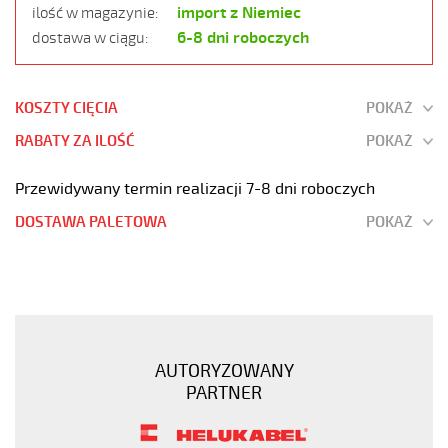
import z Niemiec
ilość w magazynie:
6-8 dni roboczych
dostawa w ciągu:
KOSZTY CIĘCIA
POKAŻ
RABATY ZA ILOŚĆ
POKAŻ
Przewidywany termin realizacji 7-8 dni roboczych
DOSTAWA PALETOWA
POKAŻ
OZ-
500
HMH
2x16
Kabel
AUTORYZOWANY
elastyczny
PARTNER
300/500V
żyły
czarne