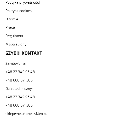
i
Polityka prywatności
elastyczne.
Polityka cookies
OZ-
500
O firmie
HMH
Praca
2x16
Kabel
Regulamin
elastyczny
300/500V
Mapa strony
żyły
SZYBKI KONTAKT
czarne
numerowane,
Zamówienia:
bezh.
od
+48 22 349 96 48
Hekulabel
[kod:
+48 668 071 586
11310].
Dział techniczny:
HELUKABEL
https://www.static.helukabel-
+48 22 349 96 48
sklep.pl/upload/galleries/producers/small_
+48 668 071 586
OZ-
500
sklep@helukabel-sklep.pl