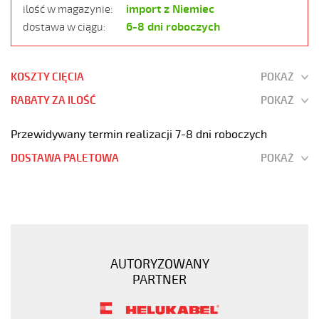
import z Niemiec
ilość w magazynie:
6-8 dni roboczych
dostawa w ciągu:
KOSZTY CIĘCIA
POKAŻ
RABATY ZA ILOŚĆ
POKAŻ
Przewidywany termin realizacji 7-8 dni roboczych
DOSTAWA PALETOWA
POKAŻ
OZ-
500
HMH
2x10
Kabel
AUTORYZOWANY
elastyczny
PARTNER
300/500V
żyły
czarne