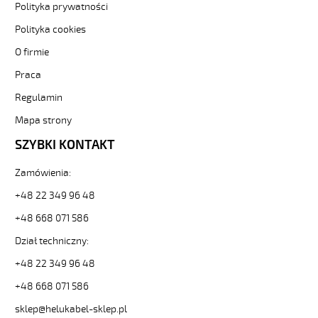
i
Polityka prywatności
elastyczne.
Polityka cookies
OZ-
500
O firmie
HMH
Praca
2x10
Kabel
Regulamin
elastyczny
300/500V
Mapa strony
żyły
SZYBKI KONTAKT
czarne
numerowane,
Zamówienia:
bezh.
od
+48 22 349 96 48
Hekulabel
[kod:
+48 668 071 586
11305].
Dział techniczny:
HELUKABEL
https://www.static.helukabel-
+48 22 349 96 48
sklep.pl/upload/galleries/producers/small_
+48 668 071 586
OZ-
500
sklep@helukabel-sklep.pl