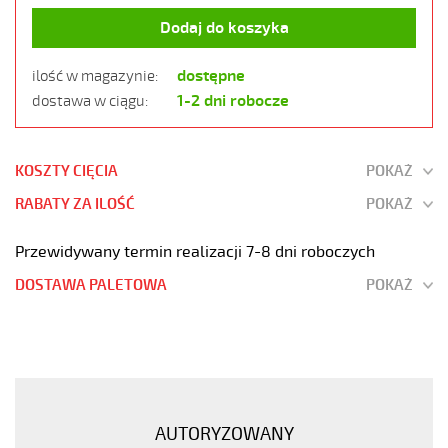
Dodaj do koszyka
dostępne
ilość w magazynie:
1-2 dni robocze
dostawa w ciągu:
KOSZTY CIĘCIA
POKAŻ
RABATY ZA ILOŚĆ
POKAŻ
Przewidywany termin realizacji 7-8 dni roboczych
DOSTAWA PALETOWA
POKAŻ
OZ-
500
HMH
2x1
Kabel
AUTORYZOWANY
elastyczny