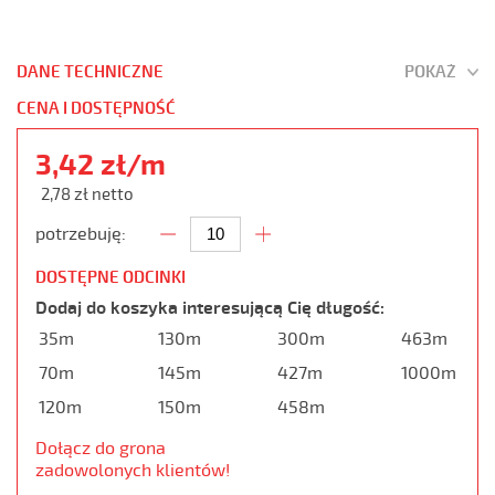
DANE TECHNICZNE
POKAŻ
CENA I DOSTĘPNOŚĆ
3,42 zł/m
2,78 zł netto
potrzebuję:
DOSTĘPNE ODCINKI
Dodaj do koszyka interesującą Cię długość:
35m
130m
300m
463m
70m
145m
427m
1000m
120m
150m
458m
Dołącz do grona
zadowolonych klientów!