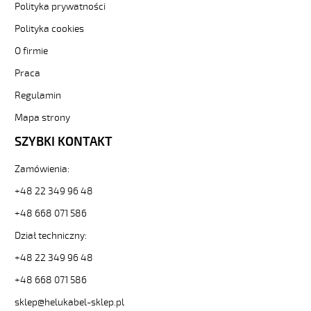
Polityka prywatności
3-
81861
Polityka cookies
Sterownicze
i
O firmie
elastyczne.
Praca
OZ-
500
Regulamin
HMH
Mapa strony
2x1
Kabel
SZYBKI KONTAKT
elastyczny
300/500V
Zamówienia:
żyły
czarne
+48 22 349 96 48
numerowane,
+48 668 071 586
bezh.
od
Dział techniczny:
Hekulabel
[kod:
+48 22 349 96 48
11241].
+48 668 071 586
HELUKABEL
https://www.static.helukabel-
sklep@helukabel-sklep.pl