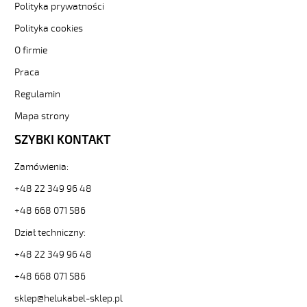
8x0,5
Polityka prywatności
Kabel
Polityka cookies
elastyczny
300/500V
O firmie
żyły
Praca
czarne
numerowane
Regulamin
od
Hekulabel
Mapa strony
[kod:
SZYBKI KONTAKT
10172].
HELUKABEL
Zamówienia:
https://www.static.helukabel-
sklep.pl/upload/galleries/producers/small_
+48 22 349 96 48
OZ-
+48 668 071 586
500
8x0,5
Dział techniczny:
Kabel
elastyczny
+48 22 349 96 48
300/500V
+48 668 071 586
żyły
czarne
sklep@helukabel-sklep.pl