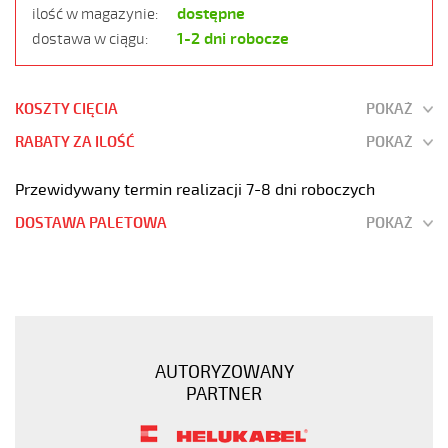
dostępne
ilość w magazynie:
1-2 dni robocze
dostawa w ciągu:
KOSZTY CIĘCIA
POKAŻ
RABATY ZA ILOŚĆ
POKAŻ
Przewidywany termin realizacji 7-8 dni roboczych
DOSTAWA PALETOWA
POKAŻ
OZ-
500
8x0,5
Kabel
elastyczny
AUTORYZOWANY
300/500V
PARTNER
żyły
czarne
numerowane