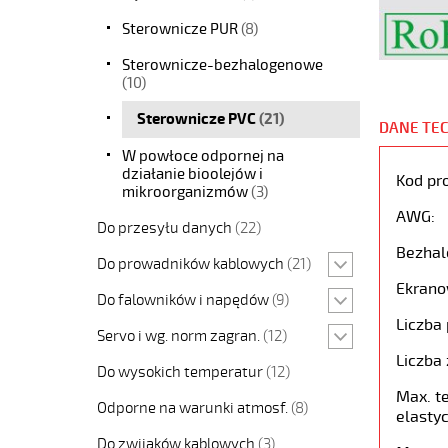
Sterownicze PUR
(8)
Sterownicze-bezhalogenowe
(10)
Sterownicze PVC
(21)
DANE TE
W powłoce odpornej na
działanie bioolejów i
Kod pr
mikroorganizmów
(3)
AWG:
Do przesyłu danych
(22)
Bezhal
Do prowadników kablowych
(21)
Ekrano
Do falowników i napędów
(9)
Liczba 
Servo i wg. norm zagran.
(12)
Liczba 
Do wysokich temperatur
(12)
Max. t
Odporne na warunki atmosf.
(8)
elastyc
Do zwijaków kablowych
(3)