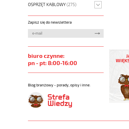
OSPRZĘT KABLOWY
(275)
Zapisz się do newslettera
OZ-
500
biuro czynne:
J
7x1,5
WIĘKS
pn - pt: 8:00-16:00
Kabel
elastycz
300/500
żyły
Blog branżowy - porady, opisy i inne:
czarne
numerow
https://
sklep.pl/
JZ-
500.jpg
https://
sklep.pl/