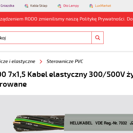
 Gniazdka
Kable Sklep
Oto Lampy
LuxMarket
rządzeniem RODO zmienilismy naszą Politykę Prywatności. D
cze i elastyczne
Sterownicze PVC
0 7x1,5 Kabel elastyczny 300/500V ż
rowane