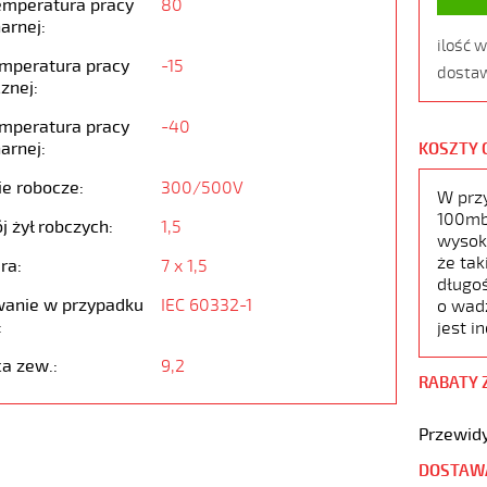
emperatura pracy
80
arnej:
ilość 
emperatura pracy
-15
dostaw
znej:
emperatura pracy
-40
arnej:
KOSZTY 
ie robocze:
300/500V
W prz
100mb,
j żył robczych:
1,5
wysoko
że tak
ra:
7 x 1,5
długoś
anie w przypadku
IEC 60332-1
o wad
:
jest i
ca zew.:
9,2
RABATY 
Przewidy
DOSTAW