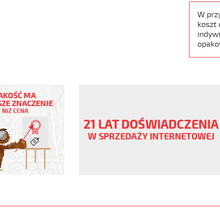
W prz
koszt 
indywi
opako
AKOŚĆ MA
ZE ZNACZENIE
NIŻ CENA
ny
21 LAT DOŚWIADCZENIA
V
W SPRZEDAŻY INTERNETOWEJ
ane
www.static.helukabel-
upload/galleries/products/1501-
www.helukabel-
oz-