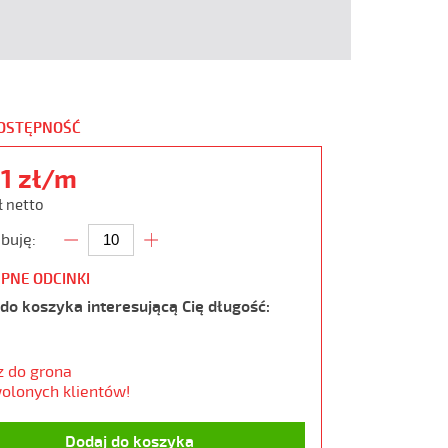
DOSTĘPNOŚĆ
31 zł/m
ł netto
buję:
PNE ODCINKI
do koszyka interesującą Cię długość:
z do grona
olonych klientów!
Dodaj do koszyka