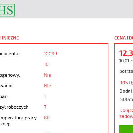
CHNICZNE
CENA I 
12,
oducenta:
10099
10,01 z
16
potrze
ogenowy:
Nie
DOSTĘ
wanie:
Nie
Dodaj 
par:
1
500m
żył roboczych:
7
Dołąc
zadow
emperatura pracy
80
znej: