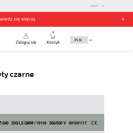
zwiń
owiedz się
więcej.
x
0
Zaloguj się
Koszyk
yły czarne