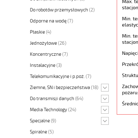
Max. t
stacjon
Do robotów przemysłowych
(2)
Min. t
Odporne na wodę
(7)
elastyc
Płaskie
(4)
Min. t
stacjon
Jednożyłowe
(26)
Napięc
Koncentryczne
(7)
Przekró
Instalacyjne
(3)
Struktu
Telekomunikacyjne i p.poż.
(7)
Zachow
Ziemne, SN i bezpieczeństwa
(18)
pożaru
Do transmisji danych
(64)
Średni
Media Technology
(24)
Specjalne
(9)
Spiralne
(5)