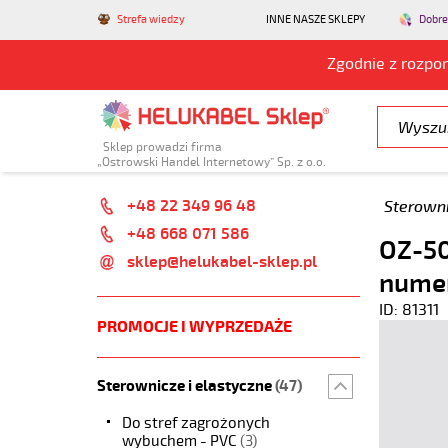
Strefa wiedzy
INNE NASZE SKLEPY
Dobre
Zgodnie z rozpo
Sklep prowadzi firma
„Ostrowski Handel Internetowy” Sp. z o.o.
+48 22 349 96 48
Sterowni
+48 668 071 586
OZ-50
sklep@helukabel-sklep.pl
nume
ID: 81311
PROMOCJE I WYPRZEDAŻE
Sterownicze i elastyczne
(47)
Do stref zagrożonych
wybuchem - PVC
(3)