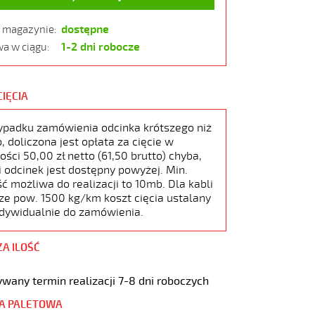
dostępne
w magazynie:
1-2 dni robocze
a w ciągu:
CIĘCIA
ypadku zamówienia odcinka krótszego niż
 doliczona jest opłata za cięcie w
ści 50,00 zł netto (61,50 brutto) chyba,
i odcinek jest dostępny powyżej. Min.
ć możliwa do realizacji to 10mb. Dla kabli
ze pow. 1500 kg/km koszt cięcia ustalany
ndywidualnie do zamówienia.
ZA ILOŚĆ
wany termin realizacji 7-8 dni roboczych
A PALETOWA