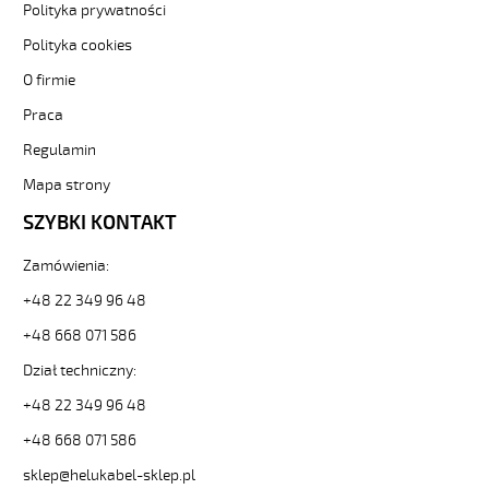
500
Polityka prywatności
5x0,5
Polityka cookies
Kabel
elastyczny
O firmie
300/500V
żyły
Praca
czarne
Regulamin
numerowane
od
Mapa strony
Hekulabel
SZYBKI KONTAKT
[kod:
10007].
HELUKABEL
Zamówienia:
https://www.static.helukabel-
+48 22 349 96 48
sklep.pl/upload/galleries/producers/small_
OZ-
+48 668 071 586
500
Dział techniczny:
5x0,5
Kabel
+48 22 349 96 48
elastyczny
300/500V
+48 668 071 586
żyły
sklep@helukabel-sklep.pl
czarne