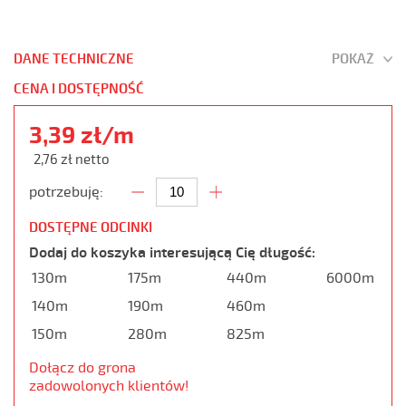
DANE TECHNICZNE
POKAŻ
CENA I DOSTĘPNOŚĆ
3,39 zł/m
2,76 zł netto
potrzebuję:
DOSTĘPNE ODCINKI
Dodaj do koszyka interesującą Cię długość:
130m
175m
440m
6000m
140m
190m
460m
150m
280m
825m
Dołącz do grona
zadowolonych klientów!