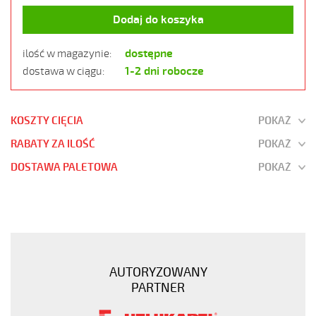
Dodaj do koszyka
dostępne
ilość w magazynie:
1-2 dni robocze
dostawa w ciągu:
KOSZTY CIĘCIA
POKAŻ
RABATY ZA ILOŚĆ
POKAŻ
DOSTAWA PALETOWA
POKAŻ
OZ-
500
5x0,5
Kabel
elastyczny
AUTORYZOWANY
300/500V
PARTNER
żyły
czarne