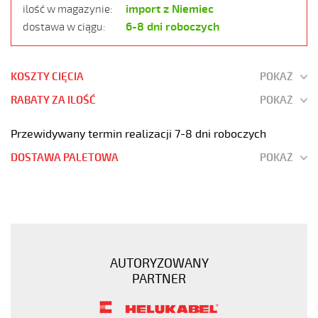
import z Niemiec
ilość w magazynie:
6-8 dni roboczych
dostawa w ciągu:
KOSZTY CIĘCIA
POKAŻ
RABATY ZA ILOŚĆ
POKAŻ
Przewidywany termin realizacji 7-8 dni roboczych
DOSTAWA PALETOWA
POKAŻ
OZ-
500
4x1
Kabel
elastyczny
AUTORYZOWANY
300/500V
PARTNER
żyły
pomarańczowe
numerowane