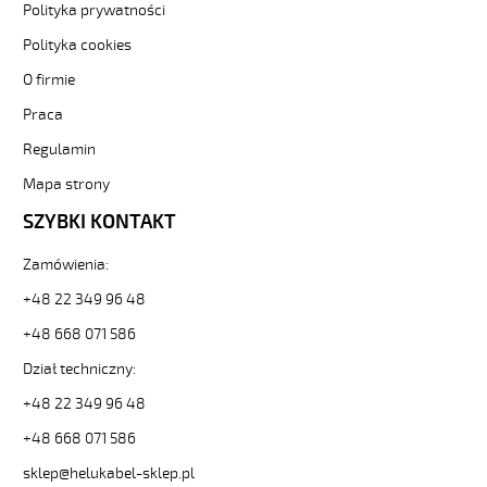
4x1
Polityka prywatności
Kabel
Polityka cookies
elastyczny
300/500V
O firmie
żyły
Praca
pomarańczowe
numerowane
Regulamin
od
Hekulabel
Mapa strony
[kod:
SZYBKI KONTAKT
10541].
HELUKABEL
Zamówienia:
https://www.static.helukabel-
sklep.pl/upload/galleries/producers/small_
+48 22 349 96 48
OZ-
500
+48 668 071 586
4x1
Dział techniczny:
Kabel
elastyczny
+48 22 349 96 48
300/500V
+48 668 071 586
żyły
pomarańczowe
sklep@helukabel-sklep.pl