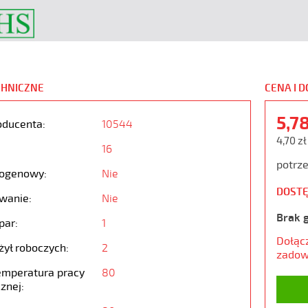
CHNICZNE
CENA I 
5,7
oducenta:
10544
4,70 zł
16
potrze
ogenowy:
Nie
DOSTĘ
wanie:
Nie
Brak 
par:
1
Dołąc
żył roboczych:
2
zadow
emperatura pracy
80
znej: