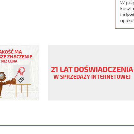
W prz
koszt 
indywi
opako
AKOŚĆ MA
ZE ZNACZENIE
NIŻ CENA
ny
21 LAT DOŚWIADCZENIA
V
W SPRZEDAŻY INTERNETOWEJ
czowe
ane
www.static.helukabel-
/upload/galleries/products/1504-
jpg
www.helukabel-
oz-