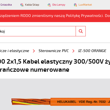
 Gniazdka
Kable Sklep
Oto Lampy
LuxMarket
rządzeniem RODO zmienilismy naszą Politykę Prywatności. D
cze i elastyczne
Sterownicze PVC
JZ-500 ORANGE
0 2x1,5 Kabel elastyczny 300/500V ż
rańczowe numerowane