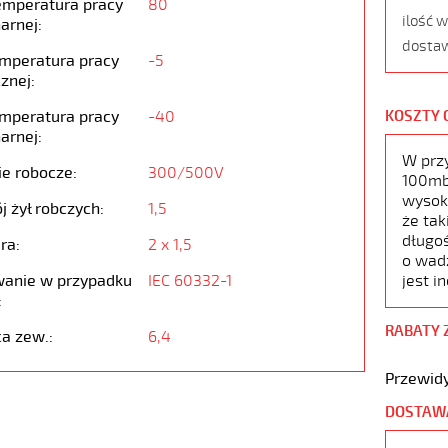
emperatura pracy
80
ilość 
arnej:
dostaw
emperatura pracy
-5
znej:
emperatura pracy
-40
KOSZTY 
arnej:
W prz
ie robocze:
300/500V
100mb,
wysoko
j żył robczych:
1,5
że tak
długoś
ra:
2 x 1,5
o wad
anie w przypadku
IEC 60332-1
jest i
:
RABATY 
ca zew.:
6,4
Przewidy
DOSTAW