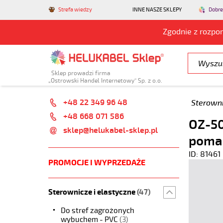
Strefa wiedzy
INNE NASZE SKLEPY
Dobre
Zgodnie z rozpo
Sklep prowadzi firma
„Ostrowski Handel Internetowy” Sp. z o.o.
+48 22 349 96 48
Sterowni
+48 668 071 586
OZ-50
sklep@helukabel-sklep.pl
poma
ID: 81461
PROMOCJE I WYPRZEDAŻE
Sterownicze i elastyczne
(47)
Do stref zagrożonych
wybuchem - PVC
(3)