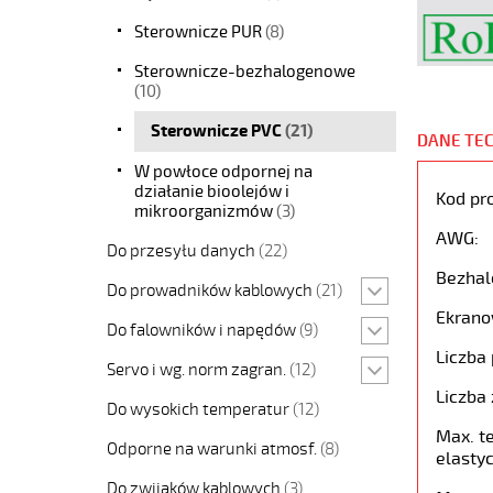
Sterownicze PUR
(8)
Sterownicze-bezhalogenowe
(10)
Sterownicze PVC
(21)
DANE TE
W powłoce odpornej na
działanie bioolejów i
Kod pr
mikroorganizmów
(3)
AWG:
Do przesyłu danych
(22)
Bezhal
Do prowadników kablowych
(21)
Ekrano
Do falowników i napędów
(9)
Liczba 
Servo i wg. norm zagran.
(12)
Liczba 
Do wysokich temperatur
(12)
Max. t
Odporne na warunki atmosf.
(8)
elastyc
Do zwijaków kablowych
(3)