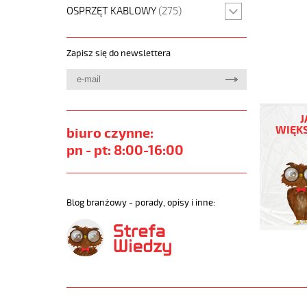
OSPRZĘT KABLOWY
(275)
Zapisz się do newslettera
OZ-
500
J
2x1,5
WIĘKS
biuro czynne:
Kabel
pn - pt: 8:00-16:00
elastycz
300/500
żyły
pomarań
Blog branżowy - porady, opisy i inne:
numerow
https://
sklep.pl
JZ-
500-
ORANGE.
https://
sklep.pl/