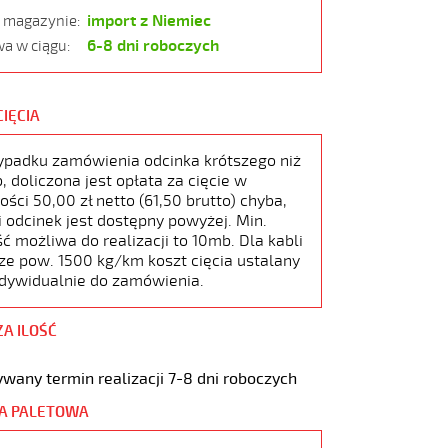
import z Niemiec
w magazynie:
6-8 dni roboczych
a w ciągu:
CIĘCIA
ypadku zamówienia odcinka krótszego niż
 doliczona jest opłata za cięcie w
ści 50,00 zł netto (61,50 brutto) chyba,
i odcinek jest dostępny powyżej. Min.
ć możliwa do realizacji to 10mb. Dla kabli
ze pow. 1500 kg/km koszt cięcia ustalany
ndywidualnie do zamówienia.
ZA ILOŚĆ
wany termin realizacji 7-8 dni roboczych
A PALETOWA