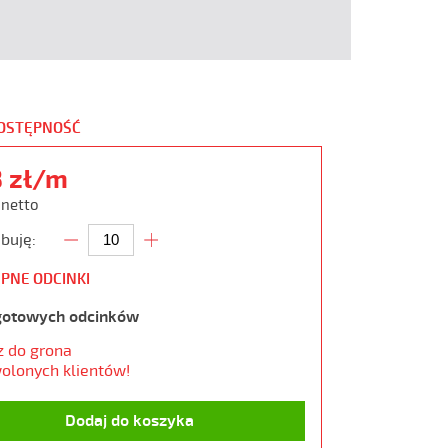
DOSTĘPNOŚĆ
8 zł/m
 netto
buję:
PNE ODCINKI
gotowych odcinków
z do grona
olonych klientów!
Dodaj do koszyka