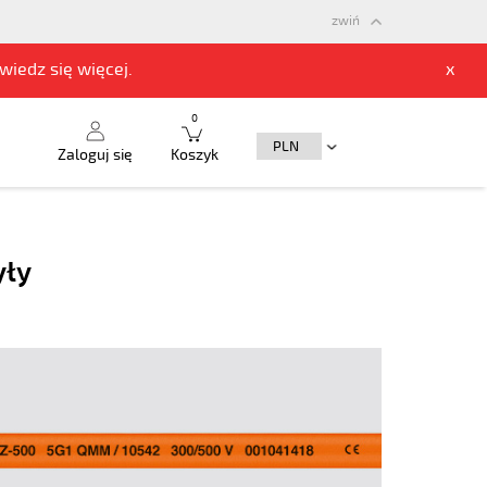
zwiń
owiedz się
więcej.
x
0
Zaloguj się
Koszyk
yły