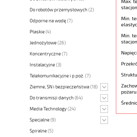
Max. t
stacjon
Do robotów przemysłowych
(2)
Min. t
Odporne na wodę
(7)
elastyc
Płaskie
(4)
Min. t
stacjon
Jednożyłowe
(26)
Napięc
Koncentryczne
(7)
Przekró
Instalacyjne
(3)
Struktu
Telekomunikacyjne i p.poż.
(7)
Zachow
Ziemne, SN i bezpieczeństwa
(18)
pożaru
Do transmisji danych
(64)
Średni
Media Technology
(24)
Specjalne
(9)
Spiralne
(5)