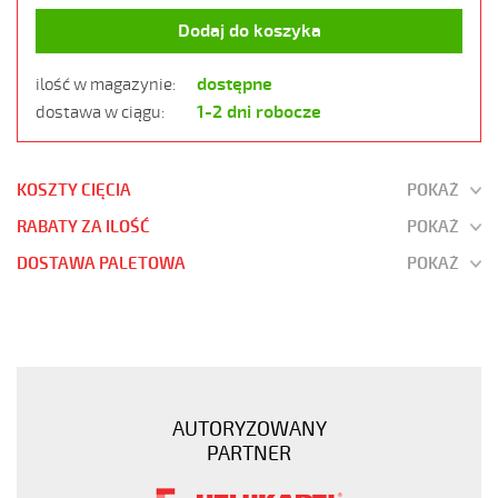
Dodaj do koszyka
dostępne
ilość w magazynie:
1-2 dni robocze
dostawa w ciągu:
KOSZTY CIĘCIA
POKAŻ
RABATY ZA ILOŚĆ
POKAŻ
DOSTAWA PALETOWA
POKAŻ
OZ-
500
2x1,5
Kabel
elastyczny
AUTORYZOWANY
300/500V
PARTNER
żyły
czarne