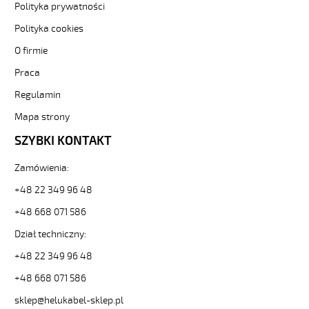
500
Polityka prywatności
2x1,5
Polityka cookies
Kabel
elastyczny
O firmie
300/500V
żyły
Praca
czarne
Regulamin
numerowane
od
Mapa strony
Hekulabel
SZYBKI KONTAKT
[kod:
10090].
HELUKABEL
Zamówienia:
https://www.static.helukabel-
+48 22 349 96 48
sklep.pl/upload/galleries/producers/small_
OZ-
+48 668 071 586
500
Dział techniczny:
2x1,5
Kabel
+48 22 349 96 48
elastyczny
300/500V
+48 668 071 586
żyły
sklep@helukabel-sklep.pl
czarne