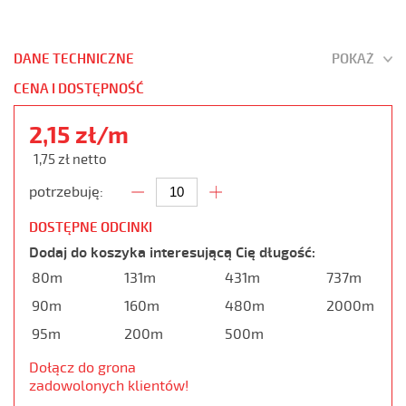
DANE TECHNICZNE
POKAŻ
CENA I DOSTĘPNOŚĆ
2,15 zł/m
1,75 zł netto
potrzebuję:
DOSTĘPNE ODCINKI
Dodaj do koszyka interesującą Cię długość:
80m
131m
431m
737m
90m
160m
480m
2000m
95m
200m
500m
Dołącz do grona
zadowolonych klientów!