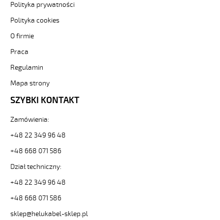
500
Polityka prywatności
3x0,5
Polityka cookies
Kabel
elastyczny
O firmie
300/500V
żyły
Praca
czarne
Regulamin
numerowane
od
Mapa strony
Hekulabel
SZYBKI KONTAKT
[kod:
10003].
HELUKABEL
Zamówienia:
https://www.static.helukabel-
+48 22 349 96 48
sklep.pl/upload/galleries/producers/small_
OZ-
+48 668 071 586
500
Dział techniczny:
3x0,5
Kabel
+48 22 349 96 48
elastyczny
300/500V
+48 668 071 586
żyły
sklep@helukabel-sklep.pl
czarne