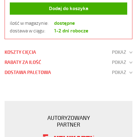
Dodaj do koszyka
dostępne
ilość w magazynie:
1-2 dni robocze
dostawa w ciągu:
KOSZTY CIĘCIA
POKAŻ
RABATY ZA ILOŚĆ
POKAŻ
DOSTAWA PALETOWA
POKAŻ
OZ-
500
3x0,5
Kabel
elastyczny
AUTORYZOWANY
300/500V
PARTNER
żyły
czarne