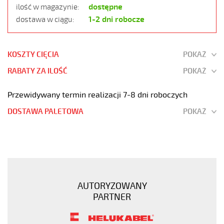
dostępne
ilość w magazynie:
1-2 dni robocze
dostawa w ciągu:
KOSZTY CIĘCIA
POKAŻ
RABATY ZA ILOŚĆ
POKAŻ
Przewidywany termin realizacji 7-8 dni roboczych
DOSTAWA PALETOWA
POKAŻ
OZ-
500
12x1,5
Kabel
elastyczny
AUTORYZOWANY
300/500V
PARTNER
żyły
czarne
numerowane