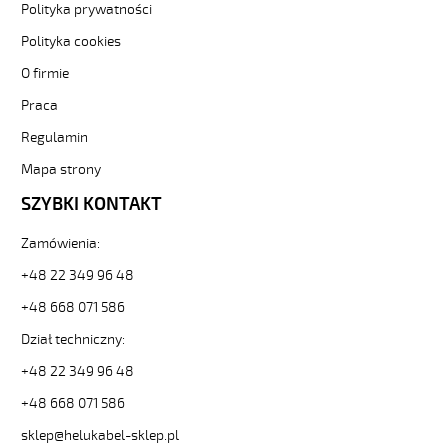
12x1,5
Polityka prywatności
Kabel
Polityka cookies
elastyczny
300/500V
O firmie
żyły
Praca
czarne
numerowane
Regulamin
od
Hekulabel
Mapa strony
[kod:
SZYBKI KONTAKT
10104].
HELUKABEL
Zamówienia:
https://www.static.helukabel-
sklep.pl/upload/galleries/producers/small_
+48 22 349 96 48
OZ-
+48 668 071 586
500
12x1,5
Dział techniczny:
Kabel
elastyczny
+48 22 349 96 48
300/500V
+48 668 071 586
żyły
czarne
sklep@helukabel-sklep.pl