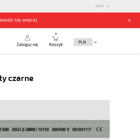
zwiń
owiedz się
więcej.
x
0
Zaloguj się
Koszyk
ły czarne