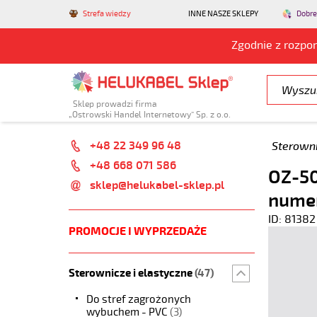
Strefa wiedzy
INNE NASZE SKLEPY
Dobre
Zgodnie z rozpo
Sklep prowadzi firma
„Ostrowski Handel Internetowy” Sp. z o.o.
+48 22 349 96 48
Sterowni
+48 668 071 586
OZ-50
sklep@helukabel-sklep.pl
nume
ID: 81382
PROMOCJE I WYPRZEDAŻE
Sterownicze i elastyczne
(47)
Do stref zagrożonych
wybuchem - PVC
(3)