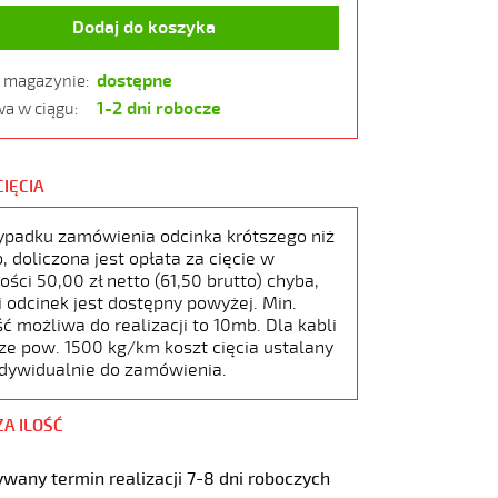
Dodaj do koszyka
dostępne
w magazynie:
1-2 dni robocze
a w ciągu:
CIĘCIA
ypadku zamówienia odcinka krótszego niż
 doliczona jest opłata za cięcie w
ści 50,00 zł netto (61,50 brutto) chyba,
i odcinek jest dostępny powyżej. Min.
ć możliwa do realizacji to 10mb. Dla kabli
ze pow. 1500 kg/km koszt cięcia ustalany
ndywidualnie do zamówienia.
ZA ILOŚĆ
wany termin realizacji 7-8 dni roboczych