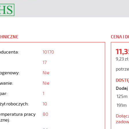
CHNICZNE
CENA I 
11,
oducenta:
10170
9,23 zł
17
potrze
ogenowy:
Nie
DOSTĘ
wanie:
Nie
Dodaj 
par:
1
125m
żył roboczych:
10
191m
emperatura pracy
80
Dołąc
znej:
zadow