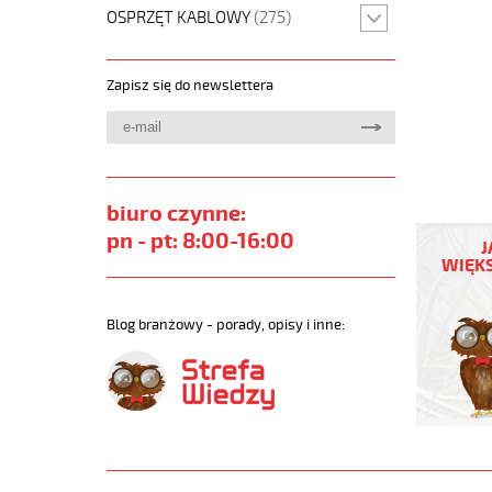
OSPRZĘT KABLOWY
(275)
Zapisz się do newslettera
biuro czynne:
OZ-
500
pn - pt: 8:00-16:00
J
10x1
WIĘKS
Kabel
elastycz
300/500
Blog branżowy - porady, opisy i inne:
żyły
czarne
numerow
https://
sklep.pl/
JZ-
500.jpg