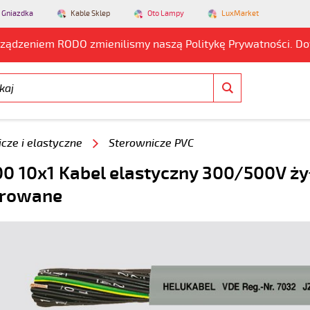
 Gniazdka
Kable Sklep
Oto Lampy
LuxMarket
rządzeniem RODO zmienilismy naszą Politykę Prywatności. D
cze i elastyczne
Sterownicze PVC
0 10x1 Kabel elastyczny 300/500V ży
rowane