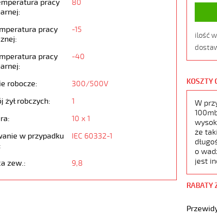
emperatura pracy
80
arnej:
emperatura pracy
-15
ilość 
znej:
dostaw
emperatura pracy
-40
arnej:
KOSZTY 
ie robocze:
300/500V
j żył robczych:
1
W prz
100mb,
ra:
10 x 1
wysoko
że tak
anie w przypadku
IEC 60332-1
długoś
:
o wad
jest i
ca zew.:
9,8
RABATY 
Przewidy