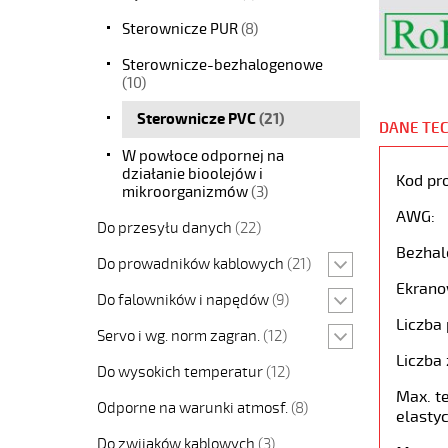
Sterownicze PUR
(8)
Sterownicze-bezhalogenowe
(10)
Sterownicze PVC
(21)
DANE TE
W powłoce odpornej na
działanie bioolejów i
Kod pr
mikroorganizmów
(3)
AWG:
Do przesyłu danych
(22)
Bezhal
Do prowadników kablowych
(21)
Ekrano
Do falowników i napędów
(9)
Liczba 
Servo i wg. norm zagran.
(12)
Liczba 
Do wysokich temperatur
(12)
Max. t
Odporne na warunki atmosf.
(8)
elastyc
Do zwijaków kablowych
(3)