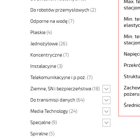
Max. t
stacjon
Do robotów przemysłowych
(2)
Min. t
Odporne na wodę
(7)
elastyc
Płaskie
(4)
Min. t
stacjon
Jednożyłowe
(26)
Napięc
Koncentryczne
(7)
Przekró
Instalacyjne
(3)
Struktu
Telekomunikacyjne i p.poż.
(7)
Zachow
Ziemne, SN i bezpieczeństwa
(18)
pożaru
Do transmisji danych
(64)
Średni
Media Technology
(24)
Specjalne
(9)
Spiralne
(5)