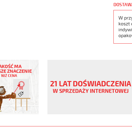
DOSTAW
W prz
koszt 
indywi
opako
AKOŚĆ MA
ZE ZNACZENIE
NIŻ CENA
ny
21 LAT DOŚWIADCZENIA
V
W SPRZEDAŻY INTERNETOWEJ
ane
www.static.helukabel-
upload/galleries/products/1501-