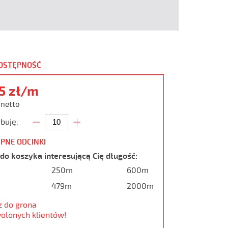
DOSTĘPNOŚĆ
35 zł/m
 netto
buję:
PNE ODCINKI
do koszyka interesującą Cię długość:
250m
600m
479m
2000m
z do grona
olonych klientów!