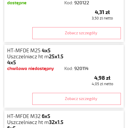
dostępne
Kod:
920122
4,31 zł
3,50 zł netto
Zobacz szczegóły
HT-MFDE M25
4x5
Uszczelniacz ht m
25x1.5
4x5
chwilowo niedostępny
Kod:
920114
4,98 zł
4,05 zł netto
Zobacz szczegóły
HT-MFDE M32
6x5
Uszczelniacz ht m
32x1.5