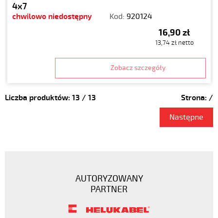
4x7
chwilowo niedostępny
Kod:
920124
16,90 zł
13,74 zł netto
Zobacz szczegóły
Liczba produktów:
13
/
13
Strona:
/
Następne
AUTORYZOWANY
PARTNER