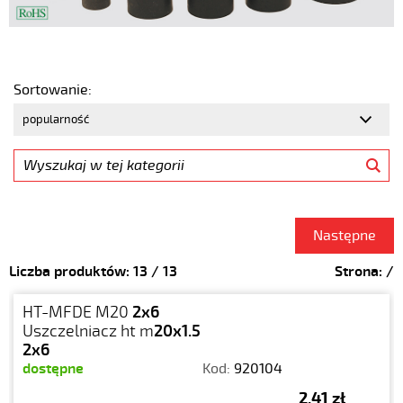
Sortowanie:
Następne
Liczba produktów:
13
/
13
Strona:
/
HT-MFDE M20
2x6
Uszczelniacz ht m
20x1.5
2x6
dostępne
Kod:
920104
2,41 zł