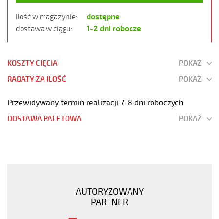
dostępne
ilość w magazynie:
1-2 dni robocze
dostawa w ciągu:
KOSZTY CIĘCIA
POKAŻ
RABATY ZA ILOŚĆ
POKAŻ
Przewidywany termin realizacji 7-8 dni roboczych
DOSTAWA PALETOWA
POKAŻ
OB-
BL-
P-
CY
2x2x0,75
AUTORYZOWANY
Kabel
PARTNER
elastyczny
300/500V