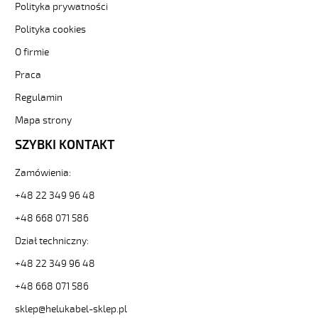
do-
Polityka prywatności
stref-
Polityka cookies
ex-
ekran-
O firmie
-3-
Praca
82907
Sterownicze
Regulamin
i
elastyczne.
Mapa strony
OB-
SZYBKI KONTAKT
BL-
P-
Zamówienia:
CY
2x2x0,75
+48 22 349 96 48
Kabel
+48 668 071 586
elastyczny
300/500V
Dział techniczny:
niebieski
do
+48 22 349 96 48
stref
+48 668 071 586
ex
ekran.
sklep@helukabel-sklep.pl