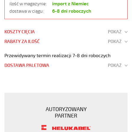
import z Niemiec
ilość w magazynie:
6-8 dni roboczych
dostawa w ciągu:
KOSZTY CIĘCIA
POKAŻ
RABATY ZA ILOŚĆ
POKAŻ
Przewidywany termin realizacji 7-8 dni roboczych
DOSTAWA PALETOWA
POKAŻ
OB-
BL-
P-
CY
25x2x0,75
AUTORYZOWANY
Kabel
PARTNER
elastyczny
300/500V
niebieski