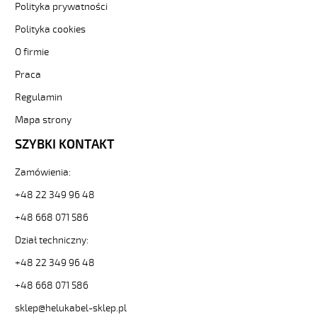
stref-
Polityka prywatności
ex-
Polityka cookies
ekran-
-3-
O firmie
82917
Praca
Sterownicze
i
Regulamin
elastyczne.
OB-
Mapa strony
BL-
SZYBKI KONTAKT
P-
CY
Zamówienia:
25x2x0,75
Kabel
+48 22 349 96 48
elastyczny
300/500V
+48 668 071 586
niebieski
Dział techniczny:
do
stref
+48 22 349 96 48
ex
+48 668 071 586
ekran.
od
sklep@helukabel-sklep.pl