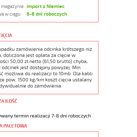
import z Niemiec
w magazynie:
6-8 dni roboczych
a w ciągu:
CIĘCIA
ypadku zamówienia odcinka krótszego niż
 doliczona jest opłata za cięcie w
ści 50,00 zł netto (61,50 brutto) chyba,
i odcinek jest dostępny powyżej. Min.
ć możliwa do realizacji to 10mb. Dla kabli
ze pow. 1500 kg/km koszt cięcia ustalany
ndywidualnie do zamówienia.
ZA ILOŚĆ
wany termin realizacji 7-8 dni roboczych
A PALETOWA