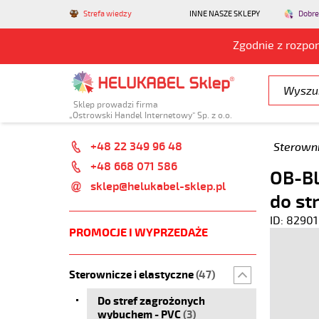
Strefa wiedzy
INNE NASZE SKLEPY
Dobre
Zgodnie z rozpo
Sklep prowadzi firma
„Ostrowski Handel Internetowy” Sp. z o.o.
+48 22 349 96 48
Sterowni
+48 668 071 586
OB-BL
sklep@helukabel-sklep.pl
do st
ID: 82901
PROMOCJE I WYPRZEDAŻE
Sterownicze i elastyczne
(47)
Do stref zagrożonych
wybuchem - PVC
(3)