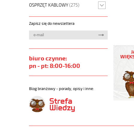
OSPRZĘT KABLOWY
(275)
Zapisz się do newslettera
OB-
BL-
J
P-
WIĘKS
biuro czynne:
CY
pn - pt: 8:00-16:00
12x2x0,5
Kabel
elastycz
300/500
Blog branżowy - porady, opisy i inne:
niebieski
do
stref
ex
ekran.
https://
sklep.pl
OB-