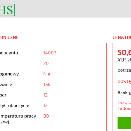
CHNICZNE
CENA I 
50,
oducenta:
14083
41,15 z
20
potrze
ogenowy:
Nie
DOSTĘ
wanie:
Tak
Brak 
par:
12
Dołąc
żył roboczych:
12
zadow
emperatura pracy
80
znej: