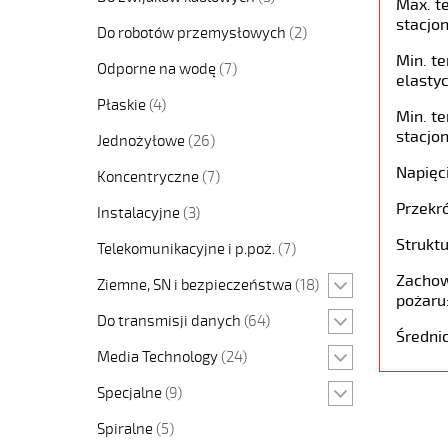
Max. t
stacjon
Do robotów przemysłowych
(2)
Min. t
Odporne na wodę
(7)
elastyc
Płaskie
(4)
Min. t
stacjon
Jednożyłowe
(26)
Napięc
Koncentryczne
(7)
Przekró
Instalacyjne
(3)
Struktu
Telekomunikacyjne i p.poż.
(7)
Zachow
Ziemne, SN i bezpieczeństwa
(18)
pożaru
Do transmisji danych
(64)
Średni
Media Technology
(24)
Specjalne
(9)
Spiralne
(5)