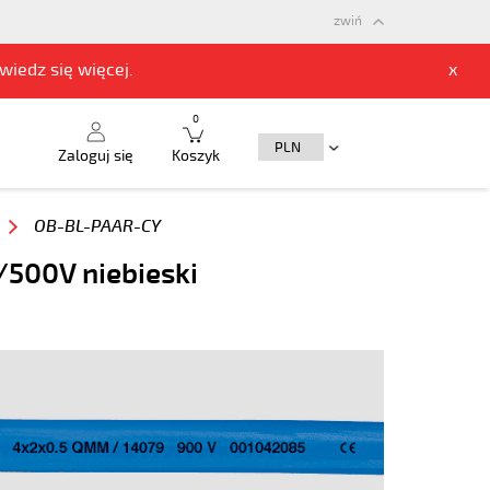
zwiń
owiedz się
więcej.
x
0
Zaloguj się
Koszyk
OB-BL-PAAR-CY
/500V niebieski