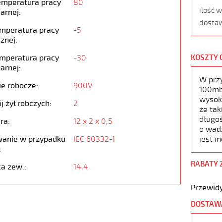
emperatura pracy
80
ilość 
arnej:
dostaw
emperatura pracy
-5
znej:
emperatura pracy
-30
KOSZTY 
arnej:
W prz
ie robocze:
900V
100mb,
wysoko
j żył robczych:
2
że tak
długoś
ra:
12 x 2 x 0,5
o wad
anie w przypadku
IEC 60332-1
jest i
:
RABATY 
ca zew.:
14,4
Przewidy
DOSTAW