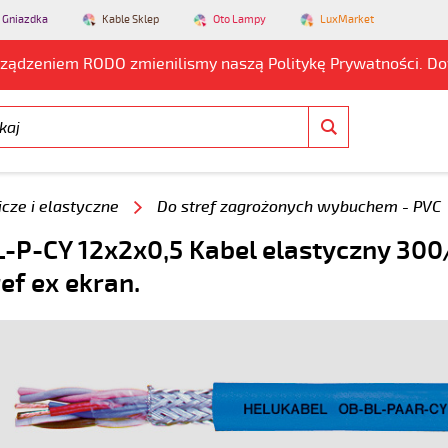
 Gniazdka
Kable Sklep
Oto Lampy
LuxMarket
rządzeniem RODO zmienilismy naszą Politykę Prywatności. D
cze i elastyczne
Do stref zagrożonych wybuchem - PVC
-P-CY 12x2x0,5 Kabel elastyczny 300
ref ex ekran.