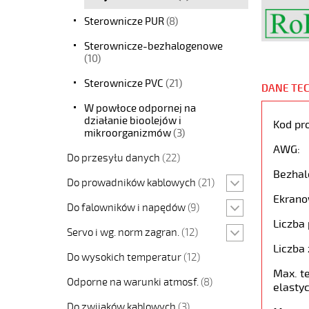
Sterownicze PUR
(8)
Sterownicze-bezhalogenowe
(10)
Sterownicze PVC
(21)
DANE TE
W powłoce odpornej na
działanie bioolejów i
Kod pr
mikroorganizmów
(3)
AWG:
Do przesyłu danych
(22)
Bezhal
Do prowadników kablowych
(21)
Ekrano
Do falowników i napędów
(9)
Liczba 
Servo i wg. norm zagran.
(12)
Liczba 
Do wysokich temperatur
(12)
Max. t
Odporne na warunki atmosf.
(8)
elastyc
Do zwijaków kablowych
(3)