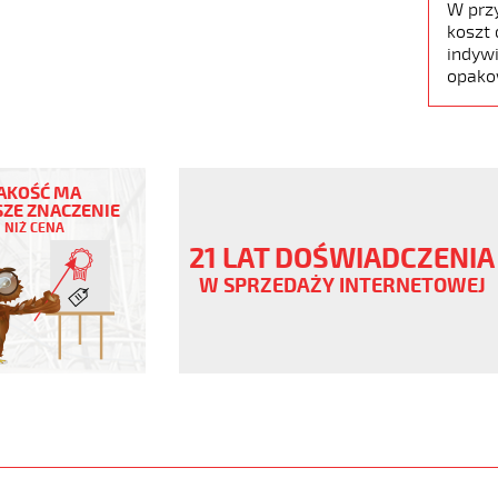
W prz
koszt 
indywi
opako
AKOŚĆ MA
ZE ZNACZENIE
NIŻ CENA
21 LAT DOŚWIADCZENIA
W SPRZEDAŻY INTERNETOWEJ
ny
V
www.static.helukabel-
/upload/galleries/products/1549-