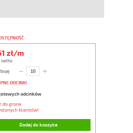
DOSTĘPNOŚĆ
61 zł/m
ł netto
buję:
PNE ODCINKI
gotowych odcinków
z do grona
olonych klientów!
Dodaj do koszyka