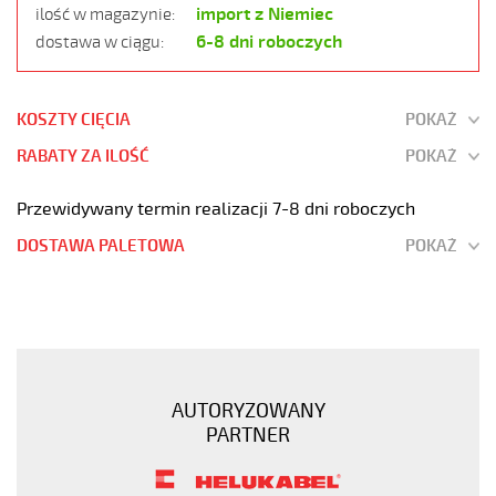
import z Niemiec
ilość w magazynie:
6-8 dni roboczych
dostawa w ciągu:
KOSZTY CIĘCIA
POKAŻ
RABATY ZA ILOŚĆ
POKAŻ
Przewidywany termin realizacji 7-8 dni roboczych
DOSTAWA PALETOWA
POKAŻ
OB-
BL-
P-
CY
10x2x0,75
AUTORYZOWANY
Kabel
PARTNER
elastyczny
300/500V
niebieski