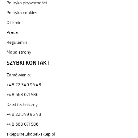
stref-
Polityka prywatności
ex-
Polityka cookies
ekran-
-3-
O firmie
82912
Praca
Sterownicze
i
Regulamin
elastyczne.
OB-
Mapa strony
BL-
SZYBKI KONTAKT
P-
CY
Zamówienia:
10x2x0,75
Kabel
+48 22 349 96 48
elastyczny
300/500V
+48 668 071 586
niebieski
Dział techniczny:
do
stref
+48 22 349 96 48
ex
+48 668 071 586
ekran.
od
sklep@helukabel-sklep.pl