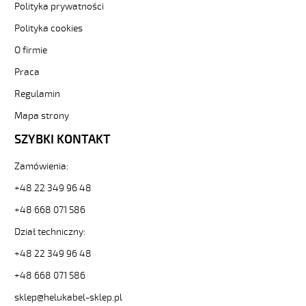
Polityka prywatności
żyły
kolorowe
Polityka cookies
od
O firmie
Hekulabel
[kod:
Praca
11161].
HELUKABEL
Regulamin
https://www.static.helukabel-
Mapa strony
sklep.pl/upload/galleries/producers/small_
OB-
SZYBKI KONTAKT
750
2x2,5
Zamówienia:
Kabel
elastyczny
+48 22 349 96 48
450/750V
+48 668 071 586
żyły
kolorowe
Dział techniczny:
81812
+48 22 349 96 48
11161
zł
+48 668 071 586
4,86
2026-
sklep@helukabel-sklep.pl