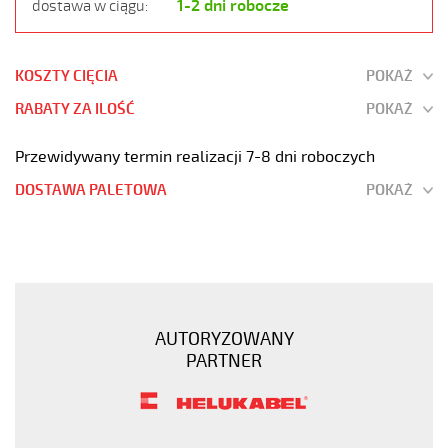
1-2 dni robocze
dostawa w ciągu:
KOSZTY CIĘCIA
POKAŻ
RABATY ZA ILOŚĆ
POKAŻ
Przewidywany termin realizacji 7-8 dni roboczych
DOSTAWA PALETOWA
POKAŻ
OB-
750
2x2,5
Kabel
elastyczny
AUTORYZOWANY
450/750V
PARTNER
żyły
kolorowe
https://www.static.helukabel-
sklep.pl/upload/galleries/products/1510-