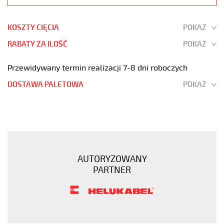
KOSZTY CIĘCIA
POKAŻ
RABATY ZA ILOŚĆ
POKAŻ
Przewidywany termin realizacji 7-8 dni roboczych
DOSTAWA PALETOWA
POKAŻ
OB-
500
7x1,5
Kabel
elastyczny
AUTORYZOWANY
300/500V
PARTNER
żyły
kolorowe
https://www.static.helukabel-
sklep.pl/upload/galleries/products/1509-
JB-