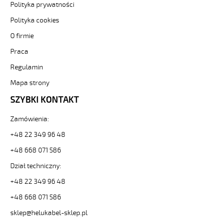
Polityka prywatności
kolorowe
od
Polityka cookies
Hekulabel
O firmie
[kod:
11086].
Praca
HELUKABEL
https://www.static.helukabel-
Regulamin
sklep.pl/upload/galleries/producers/small_
Mapa strony
OB-
500
SZYBKI KONTAKT
7x1,5
Kabel
Zamówienia:
elastyczny
300/500V
+48 22 349 96 48
żyły
+48 668 071 586
kolorowe
81757
Dział techniczny:
11086
+48 22 349 96 48
zł
27,88
+48 668 071 586
2026-
08-
sklep@helukabel-sklep.pl