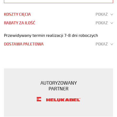
KOSZTY CIĘCIA
POKAŻ
RABATY ZA ILOŚĆ
POKAŻ
Przewidywany termin realizacji 7-8 dni roboczych
DOSTAWA PALETOWA
POKAŻ
OB-
500
5x1,5
Kabel
elastyczny
AUTORYZOWANY
300/500V
PARTNER
żyły
kolorowe
https://www.static.helukabel-
sklep.pl/upload/galleries/products/1509-
JB-