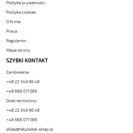
Polityka prywatności
kolorowe
od
Polityka cookies
Hekulabel
O firmie
[kod:
11083].
Praca
HELUKABEL
https://www.static.helukabel-
Regulamin
sklep.pl/upload/galleries/producers/small_
Mapa strony
OB-
500
SZYBKI KONTAKT
5x1,5
Kabel
Zamówienia:
elastyczny
300/500V
+48 22 349 96 48
żyły
+48 668 071 586
kolorowe
81754
Dział techniczny:
11083
+48 22 349 96 48
zł
20,77
+48 668 071 586
2026-
08-
sklep@helukabel-sklep.pl